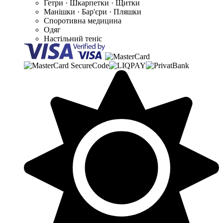
Гетри · Шкарпетки · Щитки
Манішки · Бар'єри · Пляшки
Споротивна медицина
Одяг
Настільний теніс