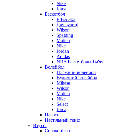
Nike
Joma
Баскетбол
FIBA 3x3
Для вулиці
Wilson
Spalding
Molten
Nike
Jordan
Adidas
NBA Баскетбольні м'ячі
Волейбол
Пляжний волейбол
Вуличний волейбол
Mikasa
Wilson
Molten
Nike
Select
Joma
Насоси
Настільный теніс
Взуття
Сороконіжки