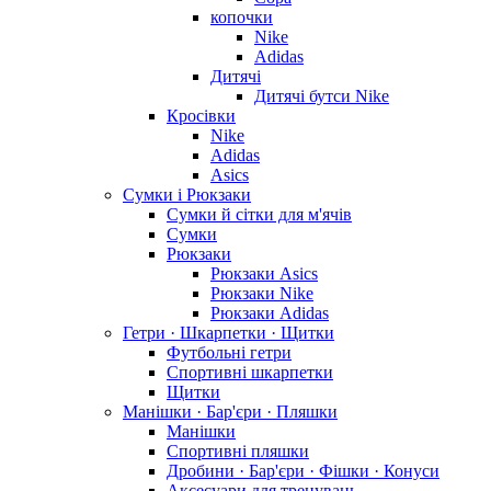
копочки
Nike
Adidas
Дитячі
Дитячі бутси Nike
Кросівки
Nike
Adidas
Asics
Сумки і Рюкзаки
Сумки й сітки для м'ячів
Сумки
Рюкзаки
Рюкзаки Asics
Рюкзаки Nike
Рюкзаки Adidas
Гетри · Шкарпетки · Щитки
Футбольні гетри
Спортивні шкарпетки
Щитки
Манішки · Бар'єри · Пляшки
Манішки
Спортивні пляшки
Дробини · Бар'єри · Фішки · Конуси
Аксесуари для тренувань