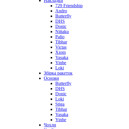
Накладки
729 Friendship
Andro
Butterfly
DHS
Donic
Nittaku
Palio
Tibhar
Victas
Xiom
Yasaka
Yinhe
Loki
Збірка ракеток
Основи
Butterfly
DHS
Donic
Loki
Stiga
Tibhar
Yasaka
Yinhe
Чохли