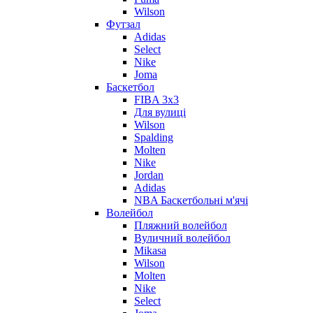
Wilson
Футзал
Adidas
Select
Nike
Joma
Баскетбол
FIBA 3x3
Для вулиці
Wilson
Spalding
Molten
Nike
Jordan
Adidas
NBA Баскетбольні м'ячі
Волейбол
Пляжний волейбол
Вуличний волейбол
Mikasa
Wilson
Molten
Nike
Select