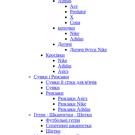
Adidas
Ace
Predator
X
Copa
копочки
Nike
Adidas
Дитячі
Дитячі бутси Nike
Кросівки
Nike
Adidas
Asics
Сумки і Рюкзаки
Сумки й сітки для м'ячів
Сумки
Рюкзаки
Рюкзаки Asics
Рюкзаки Nike
Рюкзаки Adidas
Гетри · Шкарпетки · Щитки
Футбольні гетри
Спортивні шкарпетки
Щитки