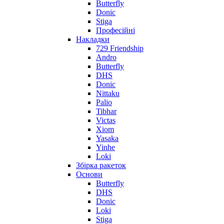
Butterfly
Donic
Stiga
Професійні
Накладки
729 Friendship
Andro
Butterfly
DHS
Donic
Nittaku
Palio
Tibhar
Victas
Xiom
Yasaka
Yinhe
Loki
Збірка ракеток
Основи
Butterfly
DHS
Donic
Loki
Stiga