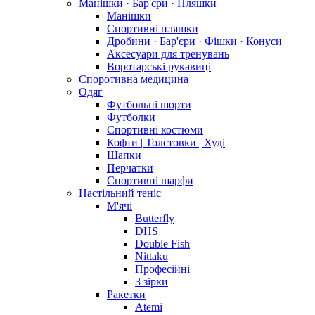
Манішки · Бар'єри · Пляшки
Манішки
Спортивні пляшки
Дробини · Бар'єри · Фішки · Конуси
Аксесуари для тренувань
Воротарські рукавиці
Споротивна медицина
Одяг
Футбольні шорти
Футболки
Спортивні костюми
Кофти | Толстовки | Худі
Шапки
Перчатки
Спортивні шарфи
Настільний теніс
М'ячі
Butterfly
DHS
Double Fish
Nittaku
Професійні
3 зірки
Ракетки
Atemi