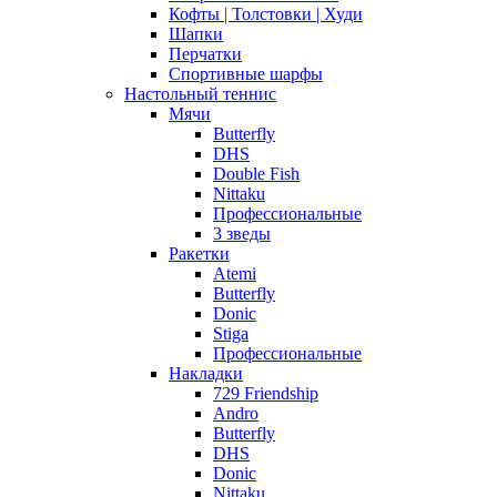
Кофты | Толстовки | Худи
Шапки
Перчатки
Спортивные шарфы
Настольный теннис
Мячи
Butterfly
DHS
Double Fish
Nittaku
Профессиональные
3 зведы
Ракетки
Atemi
Butterfly
Donic
Stiga
Профессиональные
Накладки
729 Friendship
Andro
Butterfly
DHS
Donic
Nittaku