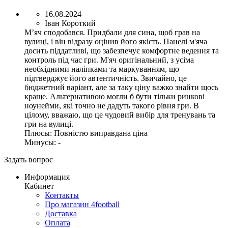
16.08.2024
Іван Короткий
М’яч сподобався. Придбали для сина, щоб грав на
вулиці, і він відразу оцінив його якість. Панелі м'яча
досить піддатливі, що забезпечує комфортне ведення та
контроль під час гри. М'яч оригінальний, з усіма
необхідними наліпками та маркуванням, що
підтверджує його автентичність. Звичайно, це
бюджетний варіант, але за таку ціну важко знайти щось
краще. Альтернативою могли б бути тільки ринкові
ноунейми, які точно не дадуть такого рівня гри. В
цілому, вважаю, що це чудовий вибір для тренувань та
гри на вулиці.
Плюсы:
Повністю виправдана ціна
Минусы:
-
Задать вопрос
Информация
Кабинет
Контакты
Про магазин 4football
Доставка
Оплата