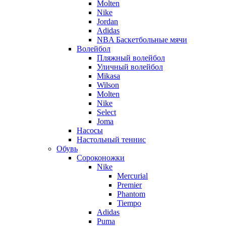
Molten
Nike
Jordan
Adidas
NBA Баскетбольные мячи
Волейбол
Пляжный волейбол
Уличный волейбол
Mikasa
Wilson
Molten
Nike
Select
Joma
Насосы
Настольный теннис
Обувь
Сороконожки
Nike
Mercurial
Premier
Phantom
Tiempo
Adidas
Puma