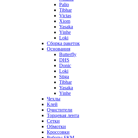
Palio
Tibhar
Victas
Xiom
Yasaka
Yinhe
Loki
Сборка ракеток
Основания
Butterfly
DHS
Donic
Loki
Stiga
Tibhar
Yasaka
Yinhe
Чехлы
Клей
Очистители
Торцевая лента
Сетки
Обмотки
Кроссовки
Роботы БКМ