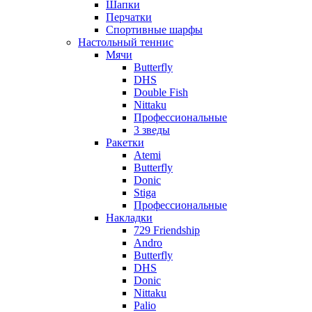
Шапки
Перчатки
Спортивные шарфы
Настольный теннис
Мячи
Butterfly
DHS
Double Fish
Nittaku
Профессиональные
3 зведы
Ракетки
Atemi
Butterfly
Donic
Stiga
Профессиональные
Накладки
729 Friendship
Andro
Butterfly
DHS
Donic
Nittaku
Palio