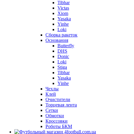
Tibhar
Victas
Xiom
Yasaka
Yinhe
Loki
Сборка ракеток
Основания
Butterfly
DHS
Donic
Loki
Stiga
Tibhar
Yasaka
Yinhe
Чехлы
Клей
Очистители
Торцевая лента
Сетки
Обмотки
Кроссовки
Роботы БКМ