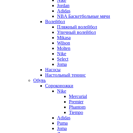
Nike
Jordan
Adidas
NBA Баскетбольные мячи
Волейбол
Пляжный волейбол
Уличный волейбол
Mikasa
Wilson
Molten
Nike
Select
Joma
Насосы
Настольный теннис
Обувь
Сороконожки
Nike
Mercurial
Premier
Phantom
Tiempo
Adidas
Puma
Joma