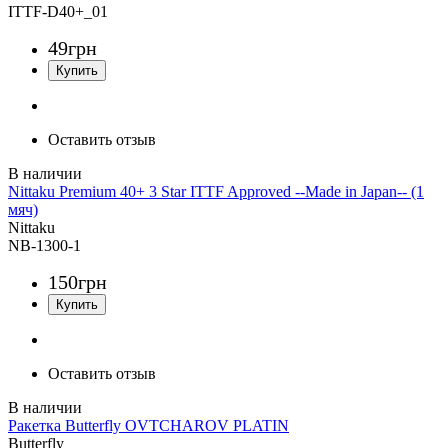
ITTF-D40+_01
49
грн
Оставить отзыв
Nittaku Premium 40+ 3 Star ITTF Approved --Made in Japan-- (1
мяч)
Nittaku
NB-1300-1
150
грн
Оставить отзыв
Ракетка Butterfly OVTCHAROV PLATIN
Butterfly