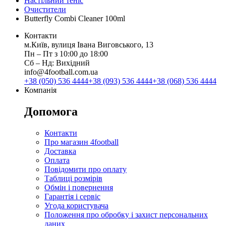
Настільний теніс
Очистители
Butterfly Combi Cleaner 100ml
Контакти
м.Київ, вулиця Івана Виговського, 13
Пн ‒ Пт з 10:00 до 18:00
Сб ‒ Нд: Вихідний
info@4football.com.ua
+38 (050) 536 4444
+38 (093) 536 4444
+38 (068) 536 4444
Компанія
Допомога
Контакти
Про магазин 4football
Доставка
Оплата
Повідомити про оплату
Таблиці розмірів
Обмін і повернення
Гарантія і сервіс
Угода користувача
Положення про обробку і захист персональних
даних