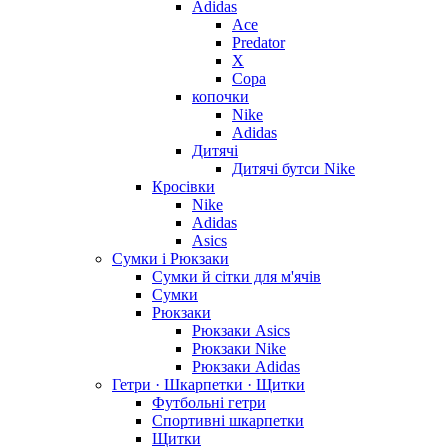
Adidas
Ace
Predator
X
Copa
копочки
Nike
Adidas
Дитячі
Дитячі бутси Nike
Кросівки
Nike
Adidas
Asics
Сумки і Рюкзаки
Сумки й сітки для м'ячів
Сумки
Рюкзаки
Рюкзаки Asics
Рюкзаки Nike
Рюкзаки Adidas
Гетри · Шкарпетки · Щитки
Футбольні гетри
Спортивні шкарпетки
Щитки