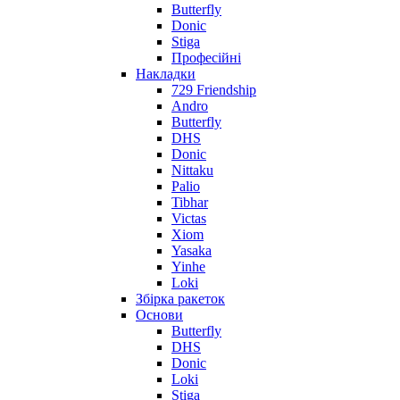
Butterfly
Donic
Stiga
Професійні
Накладки
729 Friendship
Andro
Butterfly
DHS
Donic
Nittaku
Palio
Tibhar
Victas
Xiom
Yasaka
Yinhe
Loki
Збірка ракеток
Основи
Butterfly
DHS
Donic
Loki
Stiga