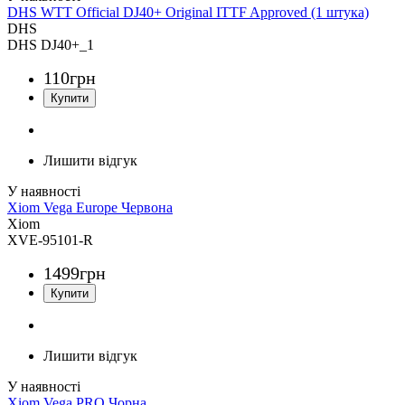
DHS WTT Official DJ40+ Original ITTF Approved (1 штука)
DHS
DHS DJ40+_1
110
грн
Лишити відгук
Xiom Vega Europe Червона
Xiom
XVE-95101-R
1499
грн
Лишити відгук
Xiom Vega PRO Чорна