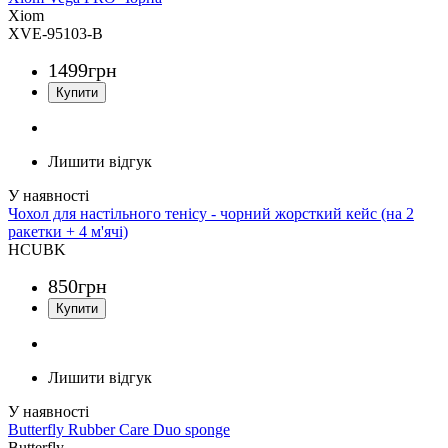
Xiom
XVE-95103-B
1499
грн
Лишити відгук
Чохол для настільного тенісу - чорний жорсткий кейс (на 2
ракетки + 4 м'ячі)
HCUBK
850
грн
Лишити відгук
Butterfly Rubber Care Duo sponge
Butterfly