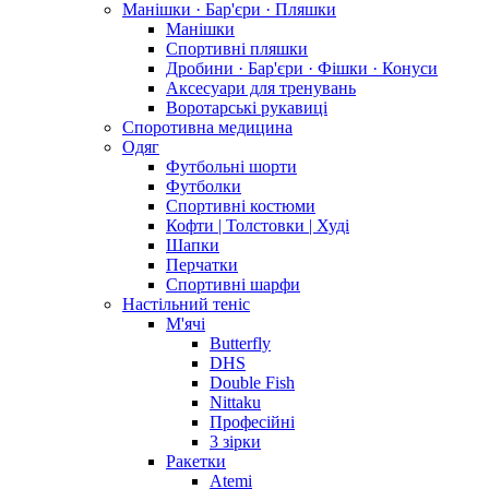
Манішки · Бар'єри · Пляшки
Манішки
Спортивні пляшки
Дробини · Бар'єри · Фішки · Конуси
Аксесуари для тренувань
Воротарські рукавиці
Споротивна медицина
Одяг
Футбольні шорти
Футболки
Спортивні костюми
Кофти | Толстовки | Худі
Шапки
Перчатки
Спортивні шарфи
Настільний теніс
М'ячі
Butterfly
DHS
Double Fish
Nittaku
Професійні
3 зірки
Ракетки
Atemi