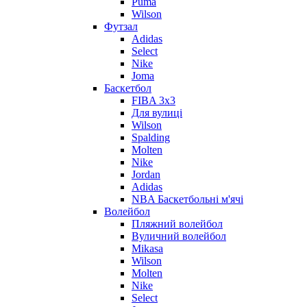
Puma
Wilson
Футзал
Adidas
Select
Nike
Joma
Баскетбол
FIBA 3x3
Для вулиці
Wilson
Spalding
Molten
Nike
Jordan
Adidas
NBA Баскетбольні м'ячі
Волейбол
Пляжний волейбол
Вуличний волейбол
Mikasa
Wilson
Molten
Nike
Select