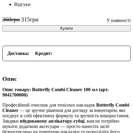
Відгуки
360
грн
315
грн
Купити
Доставка:
Кредит:
Опис
Опис товару: Butterfly Combi Cleaner 100 мл (арт.
9041700000)
Професійний очисник для тенісних накладок
Butterfly Combi
Cleaner
— це зручне рішення для догляду за інвентарем, яке
поєднує в собі ефективну формулу та зручність використання.
Завдяки
вбудованому аплікатору-губці
, вам не потрібно
шукати додаткові аксесуари — просто нанесіть засіб
безпосередньо на поверхню накладки та розподіліть його