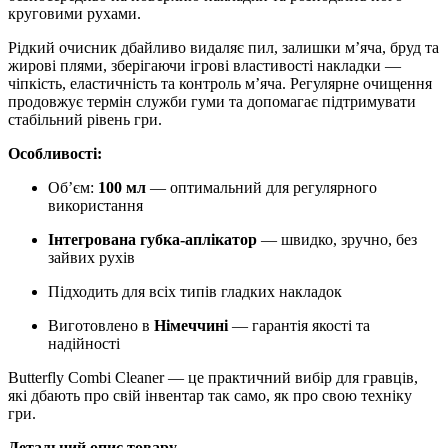
круговими рухами.
Рідкий очисник дбайливо видаляє пил, залишки м’яча, бруд та
жирові плями, зберігаючи ігрові властивості накладки —
чіпкість, еластичність та контроль м’яча. Регулярне очищення
продовжує термін служби гуми та допомагає підтримувати
стабільний рівень гри.
Особливості:
Обʼєм:
100 мл
— оптимальний для регулярного
використання
Інтегрована губка-аплікатор
— швидко, зручно, без
зайвих рухів
Підходить для всіх типів гладких накладок
Виготовлено в
Німеччині
— гарантія якості та
надійності
Butterfly Combi Cleaner — це практичний вибір для гравців,
які дбають про свій інвентар так само, як про свою техніку
гри.
Детальний опис товару ...