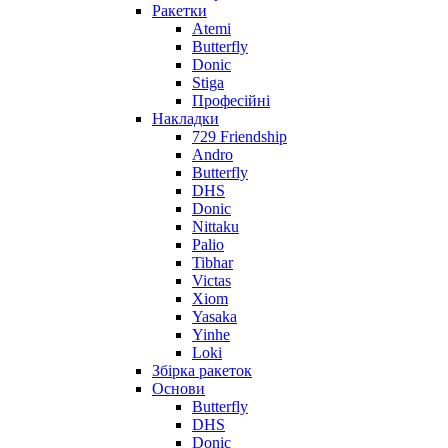
Ракетки
Atemi
Butterfly
Donic
Stiga
Професійні
Накладки
729 Friendship
Andro
Butterfly
DHS
Donic
Nittaku
Palio
Tibhar
Victas
Xiom
Yasaka
Yinhe
Loki
Збірка ракеток
Основи
Butterfly
DHS
Donic