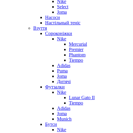
Nike
Select
Joma
Насоси
Настільный теніс
Взуття
Сороконіжки
Nike
Mercurial
Premier
Phantom
Tiempo
Adidas
Puma
Joma
Дитячі
Футзалки
Nike
Lunar Gato II
Tiempo
Adidas
Joma
Munich
Бутси
Nike