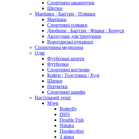
Спортивні шкарпетки
Щитки
Манішки · Бар'єри · Пляшки
Манішки
Спортивні пляшки
Дробини · Бар'єри · Фішки · Конуси
Аксесуари для тренувань
Воротарські рукавиці
Споротивна медицина
Одяг
Футбольні шорти
Футболки
Спортивні костюми
Кофти | Толстовки | Худі
Шапки
Перчатки
Спортивні шарфи
Настільний теніс
М'ячі
Butterfly
DHS
Double Fish
Nittaku
Професійні
3 зірки