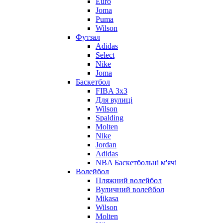
Euro
Joma
Puma
Wilson
Футзал
Adidas
Select
Nike
Joma
Баскетбол
FIBA 3x3
Для вулиці
Wilson
Spalding
Molten
Nike
Jordan
Adidas
NBA Баскетбольні м'ячі
Волейбол
Пляжний волейбол
Вуличний волейбол
Mikasa
Wilson
Molten