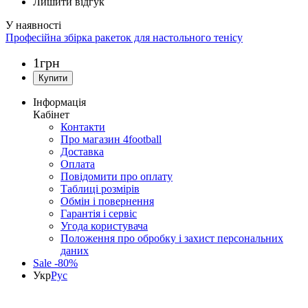
Лишити відгук
Професійна збірка ракеток для настольного тенісу
1
грн
Інформація
Кабінет
Контакти
Про магазин 4football
Доставка
Оплата
Повідомити про оплату
Таблиці розмірів
Обмін і повернення
Гарантія і сервіс
Угода користувача
Положення про обробку і захист персональних
даних
Sale -80%
Укр
Рус