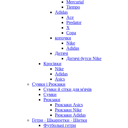
Mercurial
Tiempo
Adidas
Ace
Predator
X
Copa
копочки
Nike
Adidas
Дитячі
Дитячі бутси Nike
Кросівки
Nike
Adidas
Asics
Сумки і Рюкзаки
Сумки й сітки для м'ячів
Сумки
Рюкзаки
Рюкзаки Asics
Рюкзаки Nike
Рюкзаки Adidas
Гетри · Шкарпетки · Щитки
Футбольні гетри