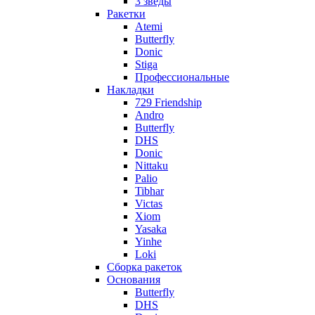
3 зведы
Ракетки
Atemi
Butterfly
Donic
Stiga
Профессиональные
Накладки
729 Friendship
Andro
Butterfly
DHS
Donic
Nittaku
Palio
Tibhar
Victas
Xiom
Yasaka
Yinhe
Loki
Сборка ракеток
Основания
Butterfly
DHS