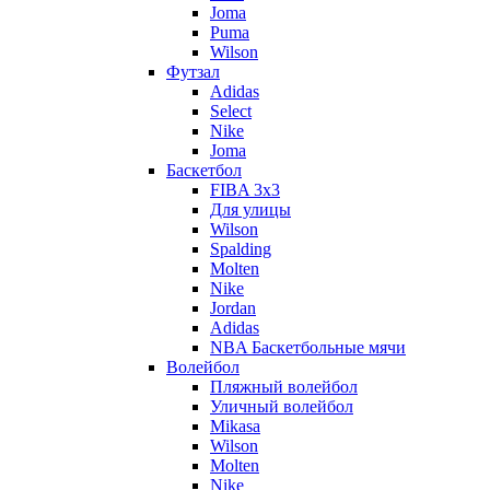
Joma
Puma
Wilson
Футзал
Adidas
Select
Nike
Joma
Баскетбол
FIBA 3x3
Для улицы
Wilson
Spalding
Molten
Nike
Jordan
Adidas
NBA Баскетбольные мячи
Волейбол
Пляжный волейбол
Уличный волейбол
Mikasa
Wilson
Molten
Nike