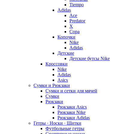
Tiempo
Adidas
Ace
Predator
X
Copa
Копочки
Nike
Adidas
Детские
Детские бутсы Nike
Кроссовки
Nike
Adidas
Asics
Сумки и Рюкзаки
Сумки и сетки для мячей
Сумки
Рюкзаки
Рюкзаки Asics
Рюкзаки Nike
Рюкзаки Adidas
Гетры · Носки · Щитки
Футбольные гетры
Спортивные носки