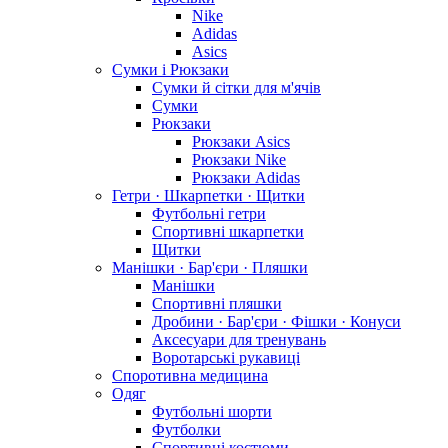
Nike
Adidas
Asics
Сумки і Рюкзаки
Сумки й сітки для м'ячів
Сумки
Рюкзаки
Рюкзаки Asics
Рюкзаки Nike
Рюкзаки Adidas
Гетри · Шкарпетки · Щитки
Футбольні гетри
Спортивні шкарпетки
Щитки
Манішки · Бар'єри · Пляшки
Манішки
Спортивні пляшки
Дробини · Бар'єри · Фішки · Конуси
Аксесуари для тренувань
Воротарські рукавиці
Споротивна медицина
Одяг
Футбольні шорти
Футболки
Спортивні костюми