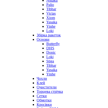
Nittaku
Palio
Tibhar
Victas
Xiom
Yasaka
Yinhe
Loki
Збірка ракеток
Основи
Butterfly
DHS
Donic
Loki
Stiga
Tibhar
Yasaka
Yinhe
Чохли
Клей
Очистители
Торцева стрічка
Сетки
Обмотки
Кросівки