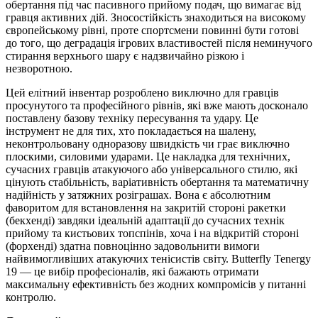
обертання під час пасивного прийому подач, що вимагає від
гравця активних дій. Зносостійкість знаходиться на високому
європейському рівні, проте спортсмени повинні бути готові
до того, що деградація ігрових властивостей після неминучого
стирання верхнього шару є надзвичайно різкою і
незворотною.
Цей елітний інвентар розроблено виключно для гравців
просунутого та професійного рівнів, які вже мають досконало
поставлену базову техніку пересування та удару. Це
інструмент не для тих, хто покладається на шалену,
неконтрольовану одноразову швидкість чи грає виключно
плоскими, силовими ударами. Це накладка для технічних,
сучасних гравців атакуючого або універсального стилю, які
цінують стабільність, варіативність обертання та математичну
надійність у затяжних розіграшах. Вона є абсолютним
фаворитом для встановлення на закритій стороні ракетки
(бекхенді) завдяки ідеальній адаптації до сучасних технік
прийому та кистьових топспінів, хоча і на відкритій стороні
(форхенді) здатна повноцінно задовольнити вимоги
найвимогливіших атакуючих тенісистів світу. Butterfly Tenergy
19 — це вибір професіоналів, які бажають отримати
максимальну ефективність без жодних компромісів у питанні
контролю.