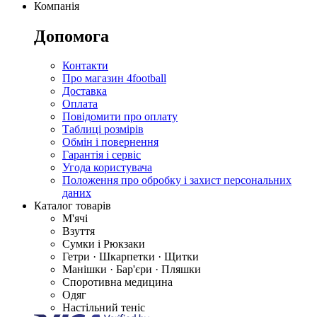
Компанія
Допомога
Контакти
Про магазин 4football
Доставка
Оплата
Повідомити про оплату
Таблиці розмірів
Обмін і повернення
Гарантія і сервіс
Угода користувача
Положення про обробку і захист персональних
даних
Каталог товарів
М'ячі
Взуття
Сумки і Рюкзаки
Гетри · Шкарпетки · Щитки
Манішки · Бар'єри · Пляшки
Споротивна медицина
Одяг
Настільний теніс