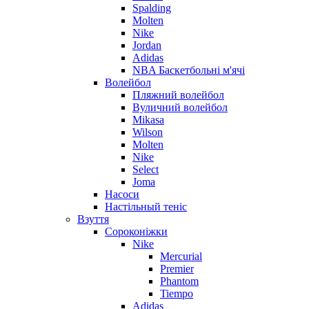
Spalding
Molten
Nike
Jordan
Adidas
NBA Баскетбольні м'ячі
Волейбол
Пляжний волейбол
Вуличний волейбол
Mikasa
Wilson
Molten
Nike
Select
Joma
Насоси
Настільный теніс
Взуття
Сороконіжки
Nike
Mercurial
Premier
Phantom
Tiempo
Adidas