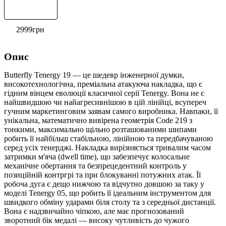
2999
грн
Опис
Butterfly Tenergy 19 — це шедевр інженерної думки,
високотехнологічна, преміальна атакуюча накладка, що є
гідним вінцем еволюції класичної серії Tenergy. Вона не є
найшвидшою чи найагресивнішою в цій лінійці, всупереч
гучним маркетинговим заявам самого виробника. Навпаки, її
унікальна, математично вивірена геометрія Code 219 з
тонкими, максимально щільно розташованими шипами
робить її найбільш стабільною, лінійною та передбачуваною
серед усіх тенерджі. Накладка вирізняється тривалим часом
затримки м'яча (dwell time), що забезпечує колосальне
механічне обертання та безпрецедентний контроль у
позиційній контргрі та при блокуванні потужних атак. Її
робоча дуга є дещо нижчою та відчутно довшою за таку у
моделі Tenergy 05, що робить її ідеальним інструментом для
швидкого обміну ударами біля столу та з середньої дистанції.
Вона є надзвичайно чіпкою, але має прогнозований
зворотний бік медалі — високу чутливість до чужого