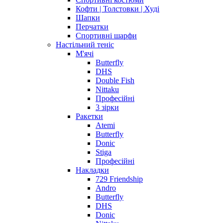
Кофти | Толстовки | Худі
Шапки
Перчатки
Спортивні шарфи
Настільний теніс
М'ячі
Butterfly
DHS
Double Fish
Nittaku
Професійні
3 зірки
Ракетки
Atemi
Butterfly
Donic
Stiga
Професійні
Накладки
729 Friendship
Andro
Butterfly
DHS
Donic