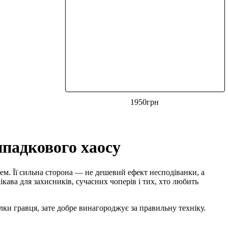
1950
грн
випадкового хаосу
ашем. Її сильна сторона — не дешевий ефект несподіванки, а
ікава для захисників, сучасних чоперів і тих, хто любить
лки гравця, зате добре винагороджує за правильну техніку.