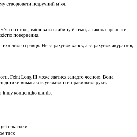
амому створювати незручний м’яч.
м’яч на столі, змінювати глибину й темп, а також варіювати
якістю повернення.
хнічного гравця. Не за рахунок хаосу, а за рахунок акуратної,
ти, Feint Long III може здатися занадто чесною. Вона
вні дотики вимагають уважності й правильної руки.
и іншу концепцію шипів.
цієї накладки
ює тиск