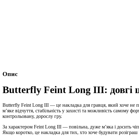
Опис
Butterfly Feint Long III: довг
Butterfly Feint Long III — це накладка для гравця, який хоче н
м’яке відчуття, стабільність у захисті та можливість самому фо
контрольовану, дорослу гру.
За характером Feint Long III — повільна, дуже м’яка і досить 
Якщо коротко, це накладка для тих, хто хоче будувати розіграш 