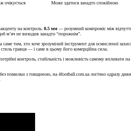
ж очікується
Може здатися занадто спокійною
 акценту на контроль.
0.5 мм
— розумний компроміс між відчуття
 щоб м’яч не виходив занадто “порожнім”.
, а саме тим, хто хоче зрозумілий інструмент для осмисленої захи
 стиль гравця — і саме в цьому його комерційна сила.
му потрібні контроль, стабільність і можливість самому впливати 
ри без помилки з товщиною, на 4football.com.ua логічно одразу ди
.