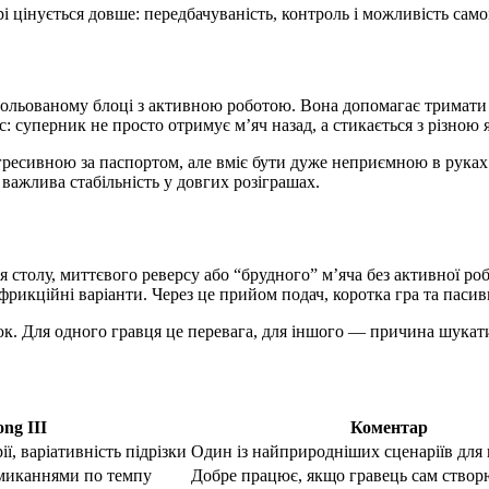
у грі цінується довше: передбачуваність, контроль і можливість с
нтрольованому блоці з активною роботою. Вона допомагає тримати 
 суперник не просто отримує м’яч назад, а стикається з різною 
ресивною за паспортом, але вміє бути дуже неприємною в руках те
 важлива стабільність у довгих розіграшах.
столу, миттєвого реверсу або “брудного” м’яча без активної робо
фрикційні варіанти. Через це прийом подач, коротка гра та паси
юк. Для одного гравця це перевага, для іншого — причина шукат
ng III
Коментар
ї, варіативність підрізки
Один із найприродніших сценаріїв для 
вмиканнями по темпу
Добре працює, якщо гравець сам створ