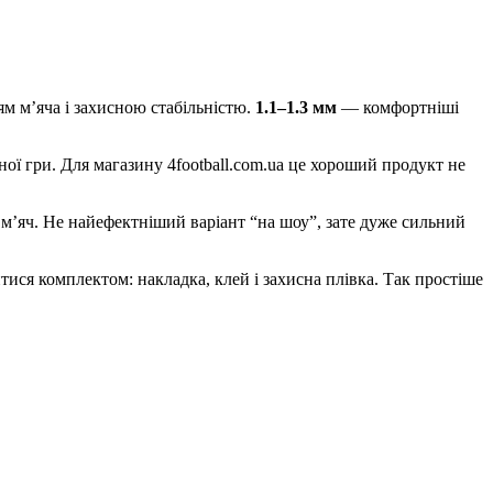
м м’яча і захисною стабільністю.
1.1–1.3 мм
— комфортніші
сної гри. Для магазину 4football.com.ua це хороший продукт не
на м’яч. Не найефектніший варіант “на шоу”, зате дуже сильний
витися комплектом: накладка, клей і захисна плівка. Так простіше