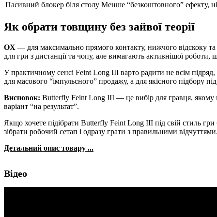
Пасивний блокер біля столу
Менше “безкоштовного” ефекту, ні
Як обрати товщину без зайвої теорії
OX
— для максимально прямого контакту, нижчого відскоку та
для гри з дистанції та чопу, але вимагають активнішої роботи,
У практичному сенсі Feint Long III варто радити не всім підряд
для масового “імпульсного” продажу, а для якісного підбору під
Висновок:
Butterfly Feint Long III — це вибір для гравця, яко
варіант “на результат”.
Якщо хочете підібрати Butterfly Feint Long III під свій стиль г
зібрати робочий сетап і одразу грати з правильними відчуттями
Детальний опис товару ...
Відео