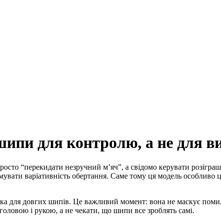
і шипи для контролю, а не для 
е просто “перекидати незручний м’яч”, а свідомо керувати розігр
рмувати варіативність обертання. Саме тому ця модель особливо ц
чіпка для довгих шипів. Це важливий момент: вона не маскує поми
головою і рукою, а не чекати, що шипи все зроблять самі.