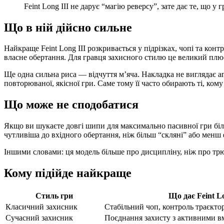
Feint Long III не дарує “магію реверсу”, зате дає те, що 
Що в ній дійсно сильне
Найкраще Feint Long III розкривається у підрізках, чопі та ко
власне обертання. Для гравця захисного стилю це великий плюс:
Ще одна сильна риса — відчуття м’яча. Накладка не виглядає аг
повторюваної, якісної гри. Саме тому її часто обирають ті, кому
Що може не сподобатися
Якщо ви шукаєте довгі шипи для максимально пасивної гри біля 
чутливіша до вхідного обертання, ніж більш “скляні” або менш 
Іншими словами: ця модель більше про дисципліну, ніж про тр
Кому підійде найкраще
Стиль гри
Що дає Feint Lo
Класичний захисник
Стабільний чоп, контроль траєкторі
Сучасний захисник
Поєднання захисту з активними 