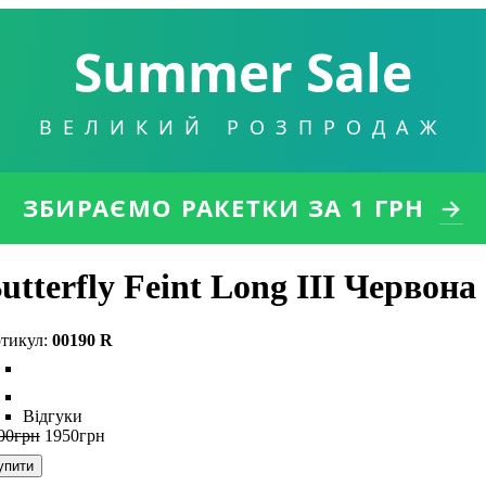
Summer Sale
ВЕЛИКИЙ РОЗПРОДАЖ
ЗБИРАЄМО РАКЕТКИ
ЗА 1 ГРН
→
utterfly Feint Long III Червона
00190 R
Відгуки
00
грн
1950
грн
упити