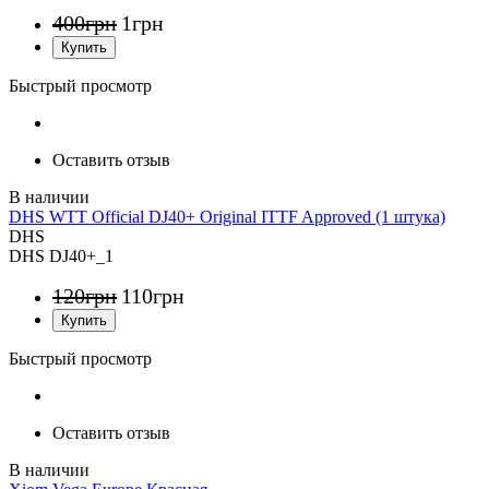
400
грн
1
грн
Быстрый просмотр
Оставить отзыв
DHS WTT Official DJ40+ Original ITTF Approved (1 штука)
DHS
DHS DJ40+_1
120
грн
110
грн
Быстрый просмотр
Оставить отзыв