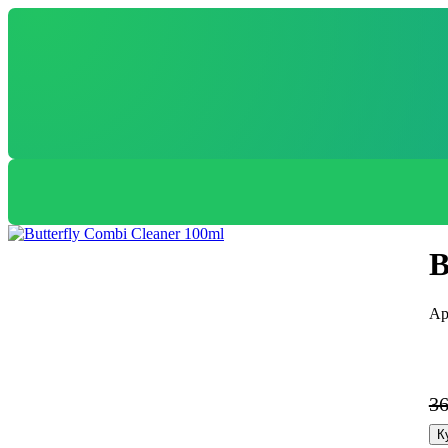
B
3
К