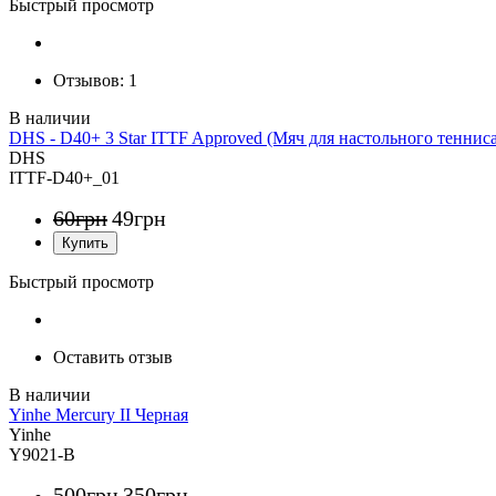
Быстрый просмотр
Отзывов:
1
DHS - D40+ 3 Star ITTF Approved (Мяч для настольного тенниса
DHS
ITTF-D40+_01
60
грн
49
грн
Быстрый просмотр
Оставить отзыв
Yinhe Mercury II Черная
Yinhe
Y9021-B
500
грн
350
грн