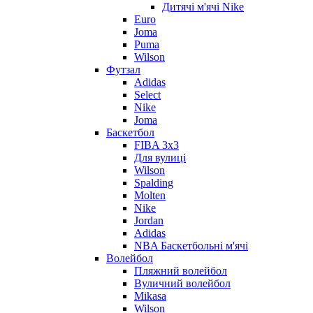
Дитячі м'ячі Nike
Euro
Joma
Puma
Wilson
Футзал
Adidas
Select
Nike
Joma
Баскетбол
FIBA 3x3
Для вулиці
Wilson
Spalding
Molten
Nike
Jordan
Adidas
NBA Баскетбольні м'ячі
Волейбол
Пляжний волейбол
Вуличний волейбол
Mikasa
Wilson