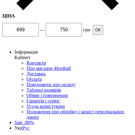
ЦІНА
—
грн
ОК
Інформація
Кабінет
Контакти
Про магазин 4football
Доставка
Оплата
Повідомити про оплату
Таблиці розмірів
Обмін і повернення
Гарантія і сервіс
Угода користувача
Положення про обробку і захист персональних
даних
Sale -80%
Укр
Рус