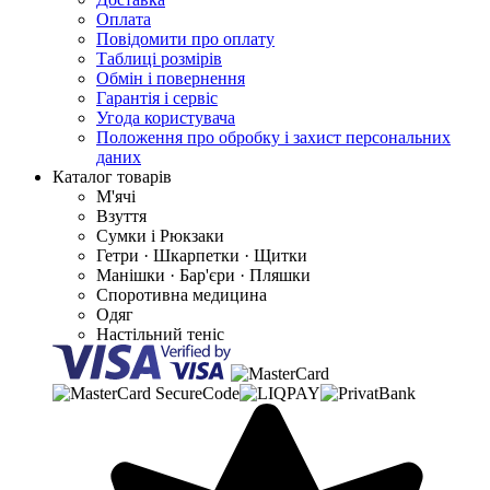
Оплата
Повідомити про оплату
Таблиці розмірів
Обмін і повернення
Гарантія і сервіс
Угода користувача
Положення про обробку і захист персональних
даних
Каталог товарів
М'ячі
Взуття
Сумки і Рюкзаки
Гетри · Шкарпетки · Щитки
Манішки · Бар'єри · Пляшки
Споротивна медицина
Одяг
Настільний теніс