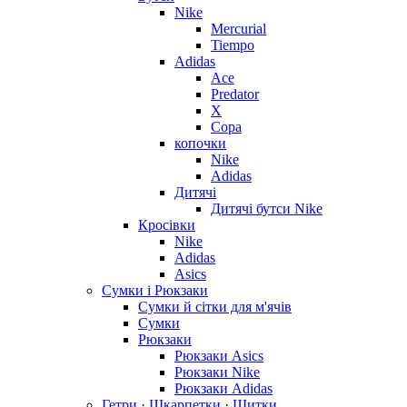
Nike
Mercurial
Tiempo
Adidas
Ace
Predator
X
Copa
копочки
Nike
Adidas
Дитячі
Дитячі бутси Nike
Кросівки
Nike
Adidas
Asics
Сумки і Рюкзаки
Сумки й сітки для м'ячів
Сумки
Рюкзаки
Рюкзаки Asics
Рюкзаки Nike
Рюкзаки Adidas
Гетри · Шкарпетки · Щитки