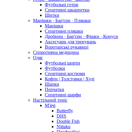
Футбольні гетри
Спортивні шкарпетки
Щитки
Манішки · Бар'єри · Пляшки
Манішки
Спортивні пляшки
Дробини · Бар'єри · Фішки · Конуси
Аксесуари для тренувань
Воротарські рукавиці
Споротивна медицина
Одяг
Футбольні шорти
Футболки
Спортивні костюми
Кофти | Толстовки | Худі
Шапки
Перчатки
Спортивні шарфи
Настільний теніс
М'ячі
Butterfly
DHS
Double Fish
Nittaku
Професійні