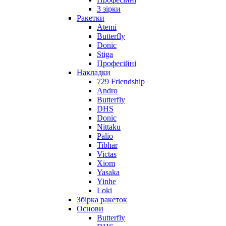
3 зірки
Ракетки
Atemi
Butterfly
Donic
Stiga
Професійні
Накладки
729 Friendship
Andro
Butterfly
DHS
Donic
Nittaku
Palio
Tibhar
Victas
Xiom
Yasaka
Yinhe
Loki
Збірка ракеток
Основи
Butterfly