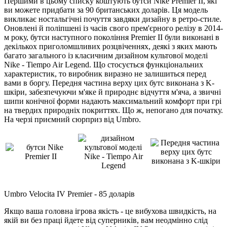
Першими в цьому списку коштують бутси Nike Premier II, які
ви можете придбати за 90 британських доларів. Ця модель
викликає ностальгічні почуття завдяки дизайну в ретро-стиле.
Оновлені й поліпшені із часів свого прем'єрного релізу в 2014-
м року, бутси наступного покоління Premier II були виконані в
декількох приголомшливих розцвіченнях, деякі з яких мають
багато загального із класичним дизайном культової моделі
Nike - Tiempo Air Legend. Що стосується функціональних
характеристик, то виробник виразно не залишиться перед
вами в боргу. Передня частина верху цих бутс виконана з K-
шкіри, забезпечуючи м'яке й природнє відчуття м'яча, а звичні
шипи конічної форми надають максимальний комфорт при грі
на твердих природніх покриттях. Що ж, непогано для початку.
На черзі приємний сюрприз від Umbro.
Umbro Velocita IV Premier - 85 доларів
Якщо ваша головна ігрова якість - це вибухова швидкість, на
якій ви без праці йдете від суперників, вам неодмінно слід