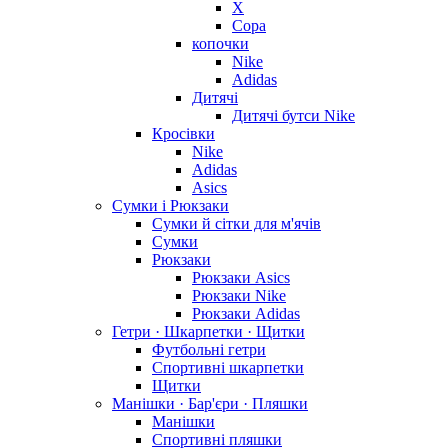
X
Copa
копочки
Nike
Adidas
Дитячі
Дитячі бутси Nike
Кросівки
Nike
Adidas
Asics
Сумки і Рюкзаки
Сумки й сітки для м'ячів
Сумки
Рюкзаки
Рюкзаки Asics
Рюкзаки Nike
Рюкзаки Adidas
Гетри · Шкарпетки · Щитки
Футбольні гетри
Спортивні шкарпетки
Щитки
Манішки · Бар'єри · Пляшки
Манішки
Спортивні пляшки