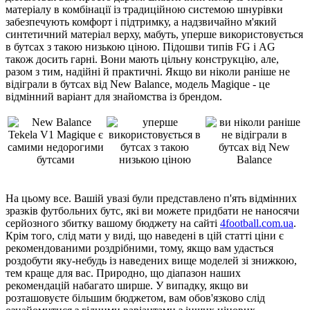
матеріалу в комбінації із традиційною системою шнурівки
забезпечують комфорт і підтримку, а надзвичайно м'який
синтетичний матеріал верху, мабуть, уперше використовується
в бутсах з такою низькою ціною. Підошви типів FG і AG
також досить гарні. Вони мають цільну конструкцію, але,
разом з тим, надійні й практичні. Якщо ви ніколи раніше не
відіграли в бутсах від New Balance, модель Magique - це
відмінний варіант для знайомства із брендом.
На цьому все. Вашій увазі були представлено п'ять відмінних
зразків футбольних бутс, які ви можете придбати не наносячи
серйозного збитку вашому бюджету на сайті
4football.com.ua
.
Крім того, слід мати у виді, що наведені в цій статті ціни є
рекомендованими роздрібними, тому, якщо вам удасться
роздобути яку-небудь із наведених вище моделей зі знижкою,
тем краще для вас. Природно, що діапазон наших
рекомендацій набагато ширше. У випадку, якщо ви
розташовуєте більшим бюджетом, вам обов'язково слід