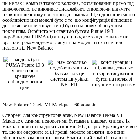
чи не так? Комір із тканого волокна, розташований прямо під
щиколоткою, не викликає дискомфорт, створюючи відчуття
плавного переходу від стопи до гомілки. Ще однієї приємною
особливістю цієї моделі бутс є те, що конфігурація її підошви
дозволяє використовувати ці бутси на полях зі штучним
покриттям. Особисто ми ставимо бутсам Future 19.3
виробництва PUMA відмінну оцінку, але якщо вони вас не
вразили, рекомендуємо глянути на модель із екзотичною
назвою від New Balance.
New Balance Tekela V1 Magique – 60 доларів
Створені для конструкторів атак, New Balance Tekela V1
Magique є самими недорогими бутсами в нашому списку. Їх
можна придбати за досить скромні 60 доларів. Враховуючи все
те, що ви одержите за ці гроші, можете вважати, що вони
дістаються вам просто даром. Еластичний комір із тканого