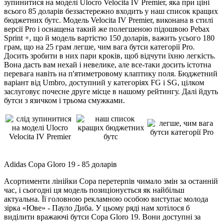
зупинитися на моделі Ulocro Velocita IV Premier, яка при ціні
всього 85 доларів беззастережно входить у наш список кращих
бюджетних бутс. Модель Velocita IV Premier, виконана в стилі
версії Pro і оснащена такий же полегшеною підошвою Pebax
Sprint +, що й модель вартістю 150 доларів, важить усього 180
грам, що на 25 грам легше, чим вага бутси категорії Pro.
Досить зробити в них пари кроків, щоб відчути їхню легкість.
Вона дасть вам нехай і невелике, але все-таки досить істотна
перевага навіть на п'ятиметровому клаптику поля. Бюджетний
варіант від Umbro, доступний у категоріях FG і SG, цілком
заслуговує почесне друге місце в нашому рейтингу. Далі йдуть
бутси з язичком і трьома смужками.
Adidas Copa Gloro 19 - 85 доларів
Асортименти лінійки Copa перетерпів чимало змін за останній
час, і сьогодні ця модель позиціонується як найбільш
актуальна. Її головною рекламною особою виступає молода
зірка «Юве» - Пауло Диба. У цьому ряді нам хотілося б
виділити вражаючі бутси Copa Gloro 19. Вони доступні за