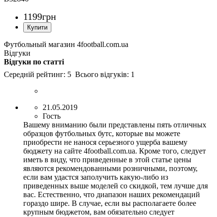
1199
грн
Футбольный магазин 4football.com.ua
Відгуки
Відгуки по статті
Середній рейтинг:
5
Всього відгуків:
1
21.05.2019
Гость
Вашему вниманию были представлены пять отличных
образцов футбольных бутс, которые вы можете
приобрести не нанося серьезного ущерба вашему
бюджету на сайте 4football.com.ua. Кроме того, следует
иметь в виду, что приведенные в этой статье цены
являются рекомендованными розничными, поэтому,
если вам удастся заполучить какую-либо из
приведенных выше моделей со скидкой, тем лучше для
вас. Естественно, что диапазон наших рекомендаций
гораздо шире. В случае, если вы располагаете более
крупным бюджетом, вам обязательно следует