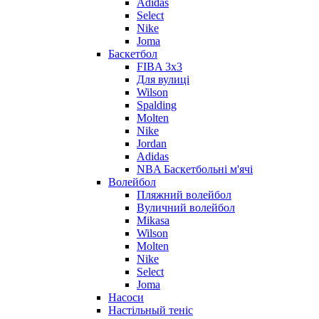
Adidas
Select
Nike
Joma
Баскетбол
FIBA 3x3
Для вулиці
Wilson
Spalding
Molten
Nike
Jordan
Adidas
NBA Баскетбольні м'ячі
Волейбол
Пляжний волейбол
Вуличний волейбол
Mikasa
Wilson
Molten
Nike
Select
Joma
Насоси
Настільный теніс