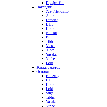
Професійні
Накладки
729 Friendship
Andro
Butterfly
DHS
Donic
Nittaku
Palio
Tibhar
Victas
Xiom
Yasaka
Yinhe
Loki
Збірка ракеток
Основи
Butterfly
DHS
Donic
Loki
Stiga
Tibhar
Yasaka
Yinhe