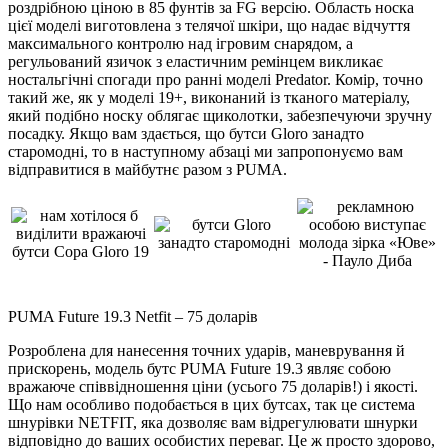
роздрібною ціною в 85 фунтів за FG версію. Область носка
цієї моделі виготовлена з телячої шкіри, що надає відчуття
максимального контролю над ігровим снарядом, а
регульований язичок з еластичним ремінцем викликає
ностальгічні спогади про ранні моделі Predator. Комір, точно
такий же, як у моделі 19+, виконаний із тканого матеріалу,
який подібно носку облягає щиколотки, забезпечуючи зручну
посадку. Якщо вам здається, що бутси Gloro занадто
старомодні, то в наступному абзаці ми запропонуємо вам
відправитися в майбутнє разом з PUMA.
PUMA Future 19.3 Netfit – 75 доларів
Розроблена для нанесення точних ударів, маневрування й
прискорень, модель бутс PUMA Future 19.3 являє собою
вражаюче співвідношення ціни (усього 75 доларів!) і якості.
Що нам особливо подобається в цих бутсах, так це система
шнурівки NETFIT, яка дозволяє вам відрегулювати шнурки
відповідно до ваших особистих переваг. Це ж просто здорово,