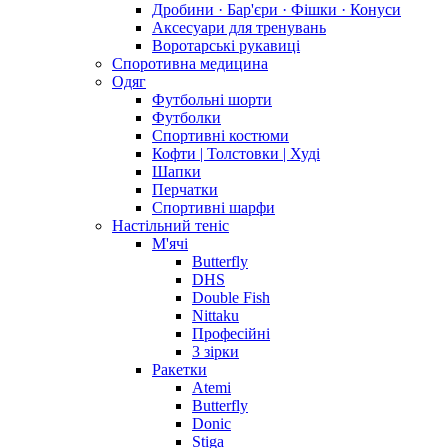
Дробини · Бар'єри · Фішки · Конуси
Аксесуари для тренувань
Воротарські рукавиці
Споротивна медицина
Одяг
Футбольні шорти
Футболки
Спортивні костюми
Кофти | Толстовки | Худі
Шапки
Перчатки
Спортивні шарфи
Настільний теніс
М'ячі
Butterfly
DHS
Double Fish
Nittaku
Професійні
3 зірки
Ракетки
Atemi
Butterfly
Donic
Stiga