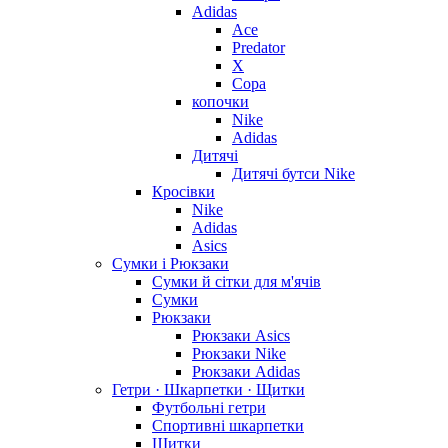
Adidas
Ace
Predator
X
Copa
копочки
Nike
Adidas
Дитячі
Дитячі бутси Nike
Кросівки
Nike
Adidas
Asics
Сумки і Рюкзаки
Сумки й сітки для м'ячів
Сумки
Рюкзаки
Рюкзаки Asics
Рюкзаки Nike
Рюкзаки Adidas
Гетри · Шкарпетки · Щитки
Футбольні гетри
Спортивні шкарпетки
Щитки