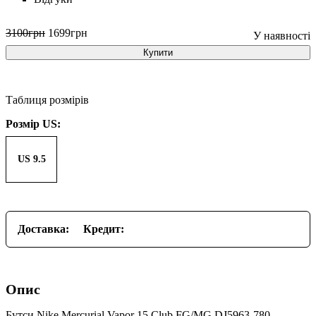
3100
грн
1699
грн
Купити
Таблиця розмірів
Розмір US:
US 9.5
Доставка:
Кредит:
Опис
Бутси Nike Mercurial Vapor 15 Club FG/MG DJ5963-780