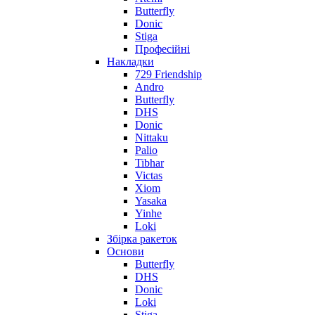
Butterfly
Donic
Stiga
Професійні
Накладки
729 Friendship
Andro
Butterfly
DHS
Donic
Nittaku
Palio
Tibhar
Victas
Xiom
Yasaka
Yinhe
Loki
Збірка ракеток
Основи
Butterfly
DHS
Donic
Loki
Stiga