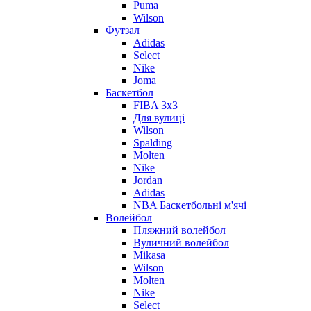
Puma
Wilson
Футзал
Adidas
Select
Nike
Joma
Баскетбол
FIBA 3x3
Для вулиці
Wilson
Spalding
Molten
Nike
Jordan
Adidas
NBA Баскетбольні м'ячі
Волейбол
Пляжний волейбол
Вуличний волейбол
Mikasa
Wilson
Molten
Nike
Select