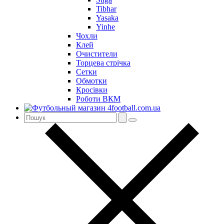
Tibhar
Yasaka
Yinhe
Чохли
Клей
Очистители
Торцева стрічка
Сетки
Обмотки
Кросівки
Роботи ВКМ