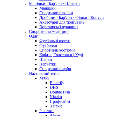
Манішки · Бар'єри · Пляшки
Манішки
Спортивні пляшки
Дробини · Бар'єри · Фішки · Конуси
Аксесуари для тренувань
Воротарські рукавиці
Споротивна медицина
Одяг
Футбольні шорти
Футболки
Спортивні костюми
Кофти | Толстовки | Худі
Шапки
Перчатки
Спортивні шарфи
Настільний теніс
М'ячі
Butterfly
DHS
Double Fish
Nittaku
Професійні
3 зірки
Ракетки
Atemi