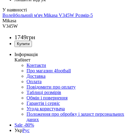
Волейбольний м'яч Mikasa V345W Розмір-5
Mikasa
V345W
1749
грн
Інформація
Кабінет
Контакти
Про магазин 4football
Доставка
Оплата
Повідомити про оплату
Таблиці розмірів
Обмін і повернення
Гарантія і сервіс
Угода користувача
Положення про обробку і захист персональних
даних
Sale -80%
Укр
Рус