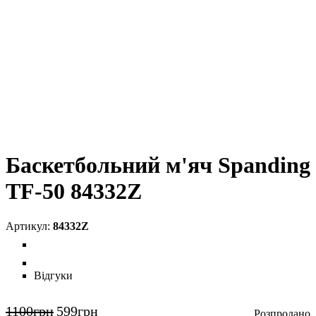
Баскетбольний м'яч Spanding
TF-50 84332Z
84332Z
Відгуки
1100
грн
599
грн