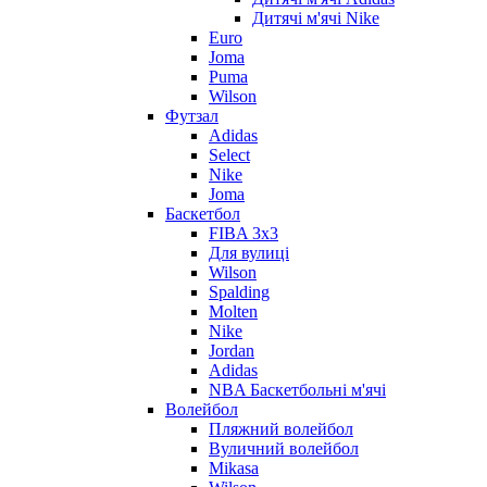
Дитячі м'ячі Nike
Euro
Joma
Puma
Wilson
Футзал
Adidas
Select
Nike
Joma
Баскетбол
FIBA 3x3
Для вулиці
Wilson
Spalding
Molten
Nike
Jordan
Adidas
NBA Баскетбольні м'ячі
Волейбол
Пляжний волейбол
Вуличний волейбол
Mikasa