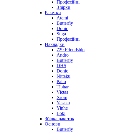
Професійні
3 зірки
Ракетки
Atemi
Butterfly
Donic
Stiga
Професійні
Накладки
729 Friendship
Andro
Butterfly
DHS
Donic
Nittaku
Palio
Tibhar
Victas
Xiom
Yasaka
Yinhe
Loki
Збірка ракеток
Основи
Butterfly