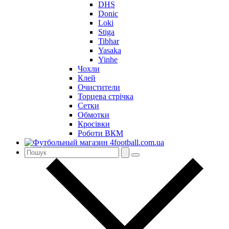
DHS
Donic
Loki
Stiga
Tibhar
Yasaka
Yinhe
Чохли
Клей
Очистители
Торцева стрічка
Сетки
Обмотки
Кросівки
Роботи ВКМ