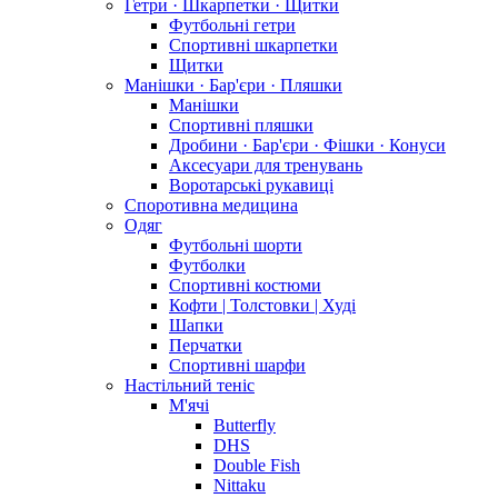
Гетри · Шкарпетки · Щитки
Футбольні гетри
Спортивні шкарпетки
Щитки
Манішки · Бар'єри · Пляшки
Манішки
Спортивні пляшки
Дробини · Бар'єри · Фішки · Конуси
Аксесуари для тренувань
Воротарські рукавиці
Споротивна медицина
Одяг
Футбольні шорти
Футболки
Спортивні костюми
Кофти | Толстовки | Худі
Шапки
Перчатки
Спортивні шарфи
Настільний теніс
М'ячі
Butterfly
DHS
Double Fish
Nittaku