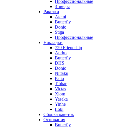
Профессиональные
3 зведы
Ракетки
Atemi
Butterfly
Donic
Stiga
Профессиональные
Накладки
729 Friendship
Andro
Butterfly
DHS
Donic
Nittaku
Palio
Tibhar
Victas
Xiom
Yasaka
Yinhe
Loki
Сборка ракеток
Основания
Butterfly