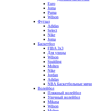
Euro
Joma
Puma
Wilson
Футзал
Adidas
Select
Nike
Joma
Баскетбол
FIBA 3x3
Для улицы
Wilson
Spalding
Molten
Nike
Jordan
Adidas
NBA Баскетбольные мячи
Волейбол
Пляжный волейбол
Уличный волейбол
Mikasa
Wilson
Molten