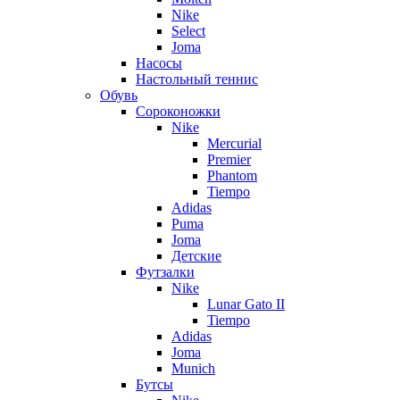
Nike
Select
Joma
Насосы
Настольный теннис
Обувь
Сороконожки
Nike
Mercurial
Premier
Phantom
Tiempo
Adidas
Puma
Joma
Детские
Футзалки
Nike
Lunar Gato II
Tiempo
Adidas
Joma
Munich
Бутсы