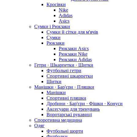
Кросівки
Nike
Adidas
Asics
Сумки і Рюкзаки
Сумки й сітки для м'ячів
Сумки
Рюкзаки
Рюкзаки Asics
Рюкзаки Nike
Рюкзаки Adidas
Гетри · Шкарпетки · Щитки
Футбольні гетри
Спортивні шкарпетки
Щитки
Манішки · Бар'єри · Пляшки
Манішки
Спортивні пляшки
Дробини · Бар'єри · Фішки · Конуси
Аксесуари для тренувань
Воротарські рукавиці
Споротивна медицина
Одяг
Футбольні шорти
Футболки