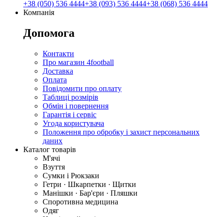
+38 (050) 536 4444
+38 (093) 536 4444
+38 (068) 536 4444
Компанія
Допомога
Контакти
Про магазин 4football
Доставка
Оплата
Повідомити про оплату
Таблиці розмірів
Обмін і повернення
Гарантія і сервіс
Угода користувача
Положення про обробку і захист персональних
даних
Каталог товарів
М'ячі
Взуття
Сумки і Рюкзаки
Гетри · Шкарпетки · Щитки
Манішки · Бар'єри · Пляшки
Споротивна медицина
Одяг