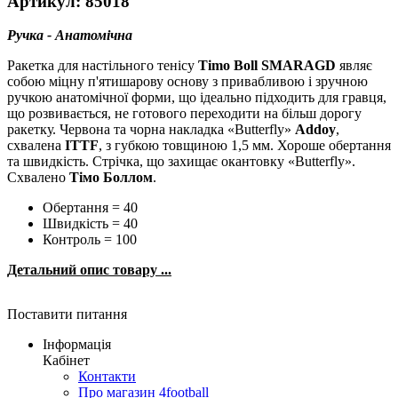
Артикул: 85018
Ручка - Анатомічна
Ракетка для настільного тенісу
Timo Boll SMARAGD
являє
собою міцну п'ятишарову основу з привабливою і зручною
ручкою анатомічної форми, що ідеально підходить для гравця,
що розвивається, не готового переходити на більш дорогу
ракетку. Червона та чорна накладка «Butterfly»
Addoy
,
схвалена
ITTF
, з губкою товщиною 1,5 мм. Хороше обертання
та швидкість. Стрічка, що захищає окантовку «Butterfly».
Схвалено
Тімо Боллом
.
Обертання = 40
Швидкість = 40
Контроль = 100
Детальний опис товару ...
Поставити питання
Інформація
Кабінет
Контакти
Про магазин 4football