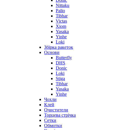
Donic
Nittaku
Palio
Tibhar
Victas
Xiom
Yasaka
Yinhe
Loki
Збірка ракеток
Основи
Butterfly
DHS
Donic
Loki
Stiga
Tibhar
Yasaka
Yinhe
Чохли
Клей
Очистители
Торцева стрічка
Сетки
Обмотки