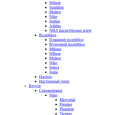
Wilson
Spalding
Molten
Nike
Jordan
Adidas
NBA Баскетбольні м'ячі
Волейбол
Пляжний волейбол
Вуличний волейбол
Mikasa
Wilson
Molten
Nike
Select
Joma
Насоси
Настільный теніс
Взуття
Сороконіжки
Nike
Mercurial
Premier
Phantom
Tiempo