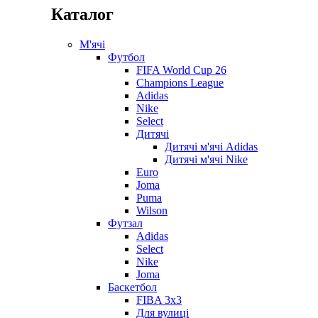
Каталог
М'ячі
Футбол
FIFA World Cup 26
Champions League
Adidas
Nike
Select
Дитячі
Дитячі м'ячі Adidas
Дитячі м'ячі Nike
Euro
Joma
Puma
Wilson
Футзал
Adidas
Select
Nike
Joma
Баскетбол
FIBA 3x3
Для вулиці