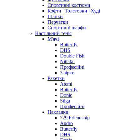
Спортивні костюми
Кофти | Толстовки | Худі
Шапки
Перчатки
Спортивні шарфи
Настільний теніс
М'ячі
Butterfly
DHS
Double Fish
Nittaku
Професійні
3 зірки
Ракетки
Atemi
Butterfly
Donic
Stiga
Професійні
Накладки
729 Friendship
Andro
Butterfly
DHS