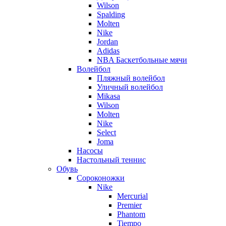
Wilson
Spalding
Molten
Nike
Jordan
Adidas
NBA Баскетбольные мячи
Волейбол
Пляжный волейбол
Уличный волейбол
Mikasa
Wilson
Molten
Nike
Select
Joma
Насосы
Настольный теннис
Обувь
Сороконожки
Nike
Mercurial
Premier
Phantom
Tiempo