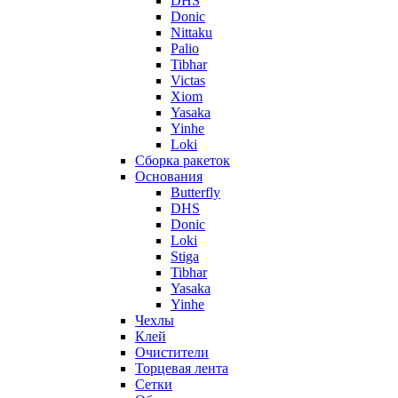
DHS
Donic
Nittaku
Palio
Tibhar
Victas
Xiom
Yasaka
Yinhe
Loki
Сборка ракеток
Основания
Butterfly
DHS
Donic
Loki
Stiga
Tibhar
Yasaka
Yinhe
Чехлы
Клей
Очистители
Торцевая лента
Сетки