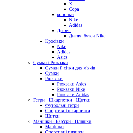
X
Copa
копочки
Nike
Adidas
Дитячі
Дитячі бутси Nike
Кросівки
Nike
Adidas
Asics
Сумки і Рюкзаки
Сумки й сітки для м'ячів
Сумки
Рюкзаки
Рюкзаки Asics
Рюкзаки Nike
Рюкзаки Adidas
Гетри · Шкарпетки · Щитки
Футбольні гетри
Спортивні шкарпетки
Щитки
Манішки · Бар'єри · Пляшки
Манішки
Спортивні пляшки