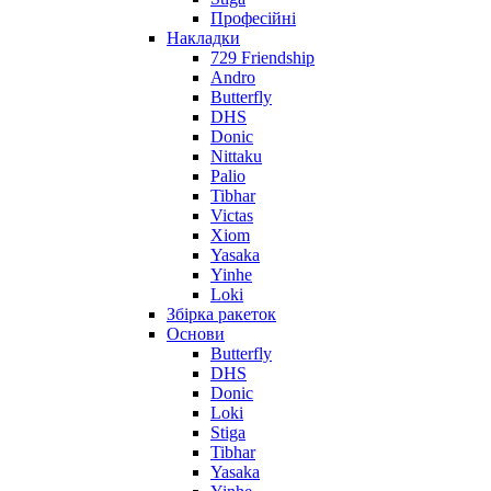
Професійні
Накладки
729 Friendship
Andro
Butterfly
DHS
Donic
Nittaku
Palio
Tibhar
Victas
Xiom
Yasaka
Yinhe
Loki
Збірка ракеток
Основи
Butterfly
DHS
Donic
Loki
Stiga
Tibhar
Yasaka