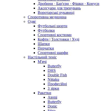
Дробини · Бар'єри · Фішки · Конуси
Аксесуари для тренувань
Воротарські рукавиці
Споротивна медицина
Одяг
Футбольні шорти
Футболки
Спортивні костюми
Кофти | Толстовки | Худі
Шапки
Перчатки
Спортивні шарфи
Настільний теніс
М'ячі
Butterfly
DHS
Double Fish
Nittaku
Професійні
3 зірки
Ракетки
Atemi
Butterfly
Donic
Stiga