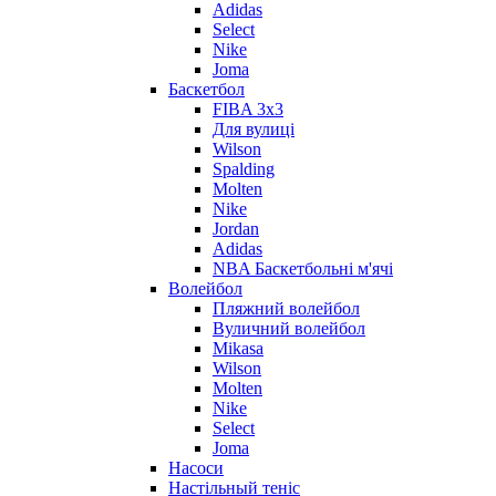
Adidas
Select
Nike
Joma
Баскетбол
FIBA 3x3
Для вулиці
Wilson
Spalding
Molten
Nike
Jordan
Adidas
NBA Баскетбольні м'ячі
Волейбол
Пляжний волейбол
Вуличний волейбол
Mikasa
Wilson
Molten
Nike
Select
Joma
Насоси
Настільный теніс