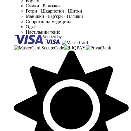
Взуття
Сумки і Рюкзаки
Гетри · Шкарпетки · Щитки
Манішки · Бар'єри · Пляшки
Споротивна медицина
Одяг
Настільний теніс