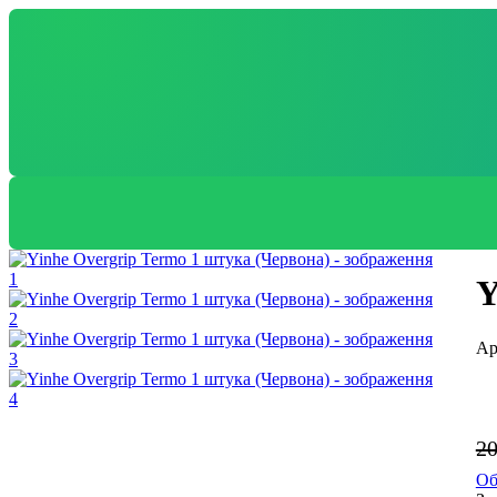
Y
2
Об