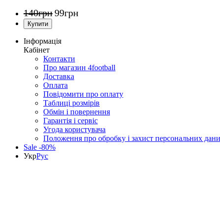
140
грн
99
грн
Інформація
Кабінет
Контакти
Про магазин 4football
Доставка
Оплата
Повідомити про оплату
Таблиці розмірів
Обмін і повернення
Гарантія і сервіс
Угода користувача
Положення про обробку і захист персональних дан
Sale -80%
Укр
Рус