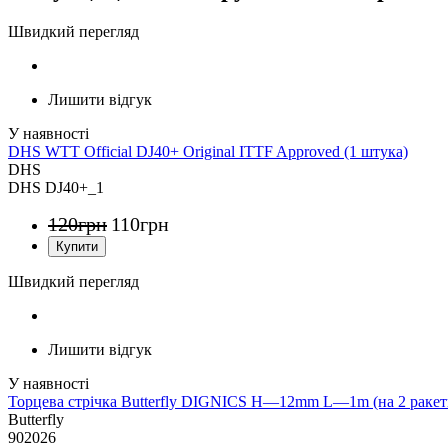
Швидкий перегляд
Лишити відгук
DHS WTT Official DJ40+ Original ITTF Approved (1 штука)
DHS
DHS DJ40+_1
120
грн
110
грн
Швидкий перегляд
Лишити відгук
Торцева стрічка Butterfly DIGNICS H—12mm L—1m (на 2 ракет
Butterfly
902026