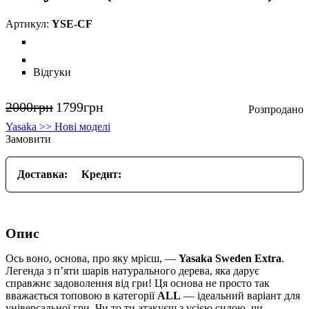
YSE-CF
Відгуки
2000
грн
1799
грн
Yasaka >> Нові моделі
Замовити
Доставка:
Кредит:
Опис
Ось воно, основа, про яку мрієш, —
Yasaka Sweden Extra
.
Легенда з п’яти шарів натурального дерева, яка дарує
справжнє задоволення від гри! Ця основа не просто так
вважається топовою в категорії
ALL
— ідеальний варіант для
універсальної гри. Чи то ти атакуєш з усією силою, чи