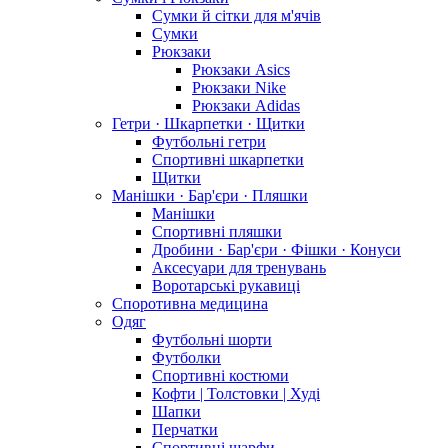
Сумки й сітки для м'ячів
Сумки
Рюкзаки
Рюкзаки Asics
Рюкзаки Nike
Рюкзаки Adidas
Гетри · Шкарпетки · Щитки
Футбольні гетри
Спортивні шкарпетки
Щитки
Манішки · Бар'єри · Пляшки
Манішки
Спортивні пляшки
Дробини · Бар'єри · Фішки · Конуси
Аксесуари для тренувань
Воротарські рукавиці
Споротивна медицина
Одяг
Футбольні шорти
Футболки
Спортивні костюми
Кофти | Толстовки | Худі
Шапки
Перчатки
Спортивні шарфи