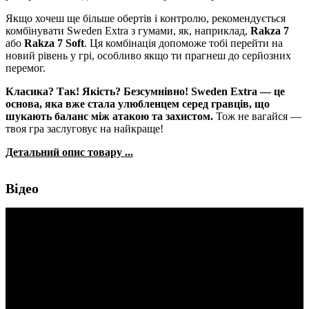
Якщо хочеш ще більше обертів і контролю, рекомендується
комбінувати Sweden Extra з гумами, як, наприклад,
Rakza 7
або
Rakza 7 Soft
. Ця комбінація допоможе тобі перейти на
новий рівень у грі, особливо якщо ти прагнеш до серйозних
перемог.
Класика? Так! Якість? Безсумнівно! Sweden Extra — це
основа, яка вже стала улюбленцем серед гравців, що
шукають баланс між атакою та захистом.
Тож не вагайся —
твоя гра заслуговує на найкраще!
Детальний опис товару ...
Відео