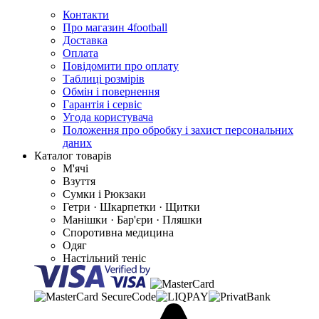
Контакти
Про магазин 4football
Доставка
Оплата
Повідомити про оплату
Таблиці розмірів
Обмін і повернення
Гарантія і сервіс
Угода користувача
Положення про обробку і захист персональних
даних
Каталог товарів
М'ячі
Взуття
Сумки і Рюкзаки
Гетри · Шкарпетки · Щитки
Манішки · Бар'єри · Пляшки
Споротивна медицина
Одяг
Настільний теніс