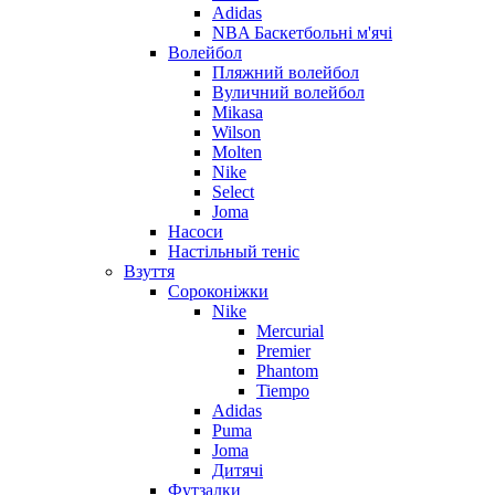
Adidas
NBA Баскетбольні м'ячі
Волейбол
Пляжний волейбол
Вуличний волейбол
Mikasa
Wilson
Molten
Nike
Select
Joma
Насоси
Настільный теніс
Взуття
Сороконіжки
Nike
Mercurial
Premier
Phantom
Tiempo
Adidas
Puma
Joma
Дитячі
Футзалки