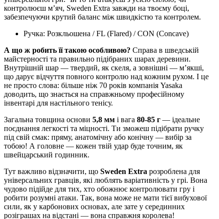
контролюєш м’яч, Sweden Extra завжди на твоєму боці,
забезпечуючи крутий баланс між швидкістю та контролем.
Ручка: Розкльошена / FL (Flared) / CON (Concave)
А що ж робить її такою особливою?
Справа в шведській
майстерності та правильно підібраних шарах деревини.
Внутрішній шар — твердий, як скеля, а зовнішні — м’якші,
що дарує відчуття повного контролю над кожним рухом. І це
не просто слова: більше ніж 70 років компанія Yasaka
доводить, що знається на справжньому професійному
інвентарі для настільного тенісу.
Загальна товщина основи
5,8 мм
і вага
80-85 г
— ідеальне
поєднання легкості та міцності. Ти зможеш підібрати ручку
під свій смак: пряму, анатомічну або конічну — вибір за
тобою! А головне — кожен твій удар буде точним, як
швейцарський годинник.
Тут важливо відзначити, що
Sweden Extra
розроблена для
універсальних гравців, які люблять варіативність у грі. Вона
чудово підійде для тих, хто обожнює контролювати гру і
робити розумні атаки. Так, вона може не мати тієї вибухової
сили, як у карбонових основах, але зате у серединних
розіграшах на відстані — вона справжня королева!