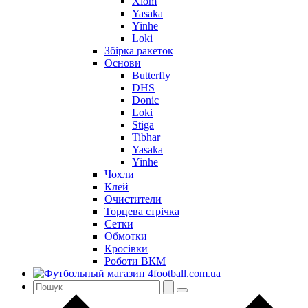
Xiom
Yasaka
Yinhe
Loki
Збірка ракеток
Основи
Butterfly
DHS
Donic
Loki
Stiga
Tibhar
Yasaka
Yinhe
Чохли
Клей
Очистители
Торцева стрічка
Сетки
Обмотки
Кросівки
Роботи ВКМ