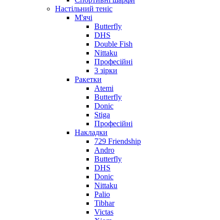
Настільний теніс
М'ячі
Butterfly
DHS
Double Fish
Nittaku
Професійні
3 зірки
Ракетки
Atemi
Butterfly
Donic
Stiga
Професійні
Накладки
729 Friendship
Andro
Butterfly
DHS
Donic
Nittaku
Palio
Tibhar
Victas