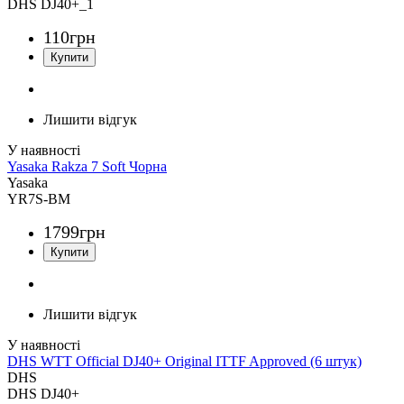
DHS DJ40+_1
110
грн
Лишити відгук
Yasaka Rakza 7 Soft Чорна
Yasaka
YR7S-BM
1799
грн
Лишити відгук
DHS WTT Official DJ40+ Original ITTF Approved (6 штук)
DHS
DHS DJ40+