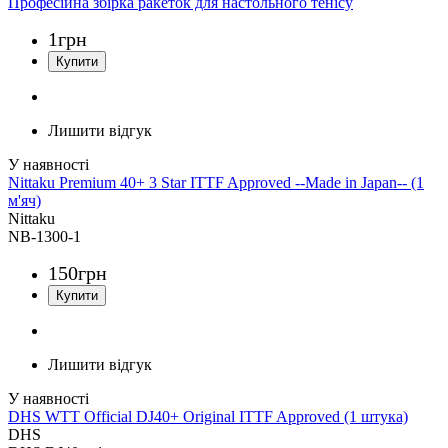
Професійна збірка ракеток для настольного тенісу
1
грн
Лишити відгук
Nittaku Premium 40+ 3 Star ITTF Approved --Made in Japan-- (1
м'яч)
Nittaku
NB-1300-1
150
грн
Лишити відгук
DHS WTT Official DJ40+ Original ITTF Approved (1 штука)
DHS