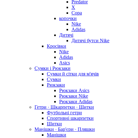
Predator
X
Copa
копочки
Nike
Adidas
Дитячі
Дитячі бутси Nike
Кросівки
Nike
Adidas
Asics
Сумки і Рюкзаки
Сумки й сітки для м'ячів
Сумки
Рюкзаки
Рюкзаки Asics
Рюкзаки Nike
Рюкзаки Adidas
Гетри · Шкарпетки · Щитки
Футбольні гетри
Спортивні шкарпетки
Щитки
Манішки · Бар'єри · Пляшки
Манішки