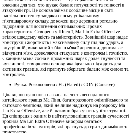
класики для тих, хто шукає баланс потужності та тонкості в
атакуючій грі. Це основа займає особливе місце в світі
настільного тенісу завдяки своєму унікальному
п’ятишаровому складу, де кожен шар деревини ретельно
підібраний для досягнення оптимальних ігрових
характеристик. Створена у Швеції, Ma Lin Extra Offensive
втілює шведську якість та майстерність. Зовнішній шар надає
конструкції жорсткість і максимальну силу під час ударів, а
внутрішній, виконаний з більш м'якої деревини, допомагає
відчувати м'яч, дозволяючи атакувати з контролем і точністю.
Скандинавська сосна в проміжних шарах додає гнучкості та
чутливості, створюючи основу, яка ідеально підходить для
активних гравців, які прагнуть зберігати баланс між силою та
контролем.
Ручка: Розкльошена / FL (Flared) / CON (Concave)
Цікаво, що ця основа названа на честь легендарного
китайського гравця Ма Ліня, багаторазового олімпійського та
світового чемпіона, який не лише надихнув на розробку Ma
Lin Extra Offensive, але й активно брав участь у її тестуванні.
Ця співпраця з одним із найтитулованіших гравців сучасності
зробила Ma Lin Extra Offensive вибором багатьох
професіоналів та аматорів, які прагнуть до гри з динамікою та
пристрастю.