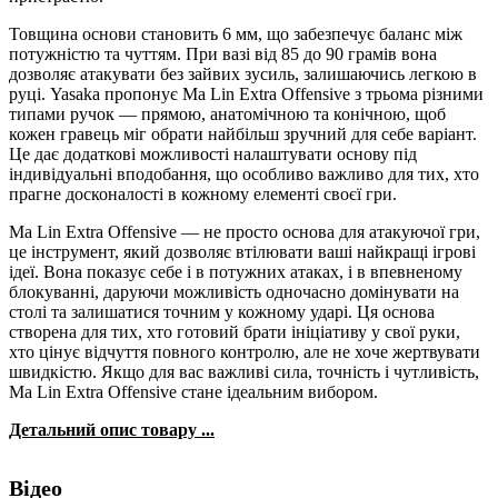
Товщина основи становить 6 мм, що забезпечує баланс між
потужністю та чуттям. При вазі від 85 до 90 грамів вона
дозволяє атакувати без зайвих зусиль, залишаючись легкою в
руці. Yasaka пропонує Ma Lin Extra Offensive з трьома різними
типами ручок — прямою, анатомічною та конічною, щоб
кожен гравець міг обрати найбільш зручний для себе варіант.
Це дає додаткові можливості налаштувати основу під
індивідуальні вподобання, що особливо важливо для тих, хто
прагне досконалості в кожному елементі своєї гри.
Ma Lin Extra Offensive — не просто основа для атакуючої гри,
це інструмент, який дозволяє втілювати ваші найкращі ігрові
ідеї. Вона показує себе і в потужних атаках, і в впевненому
блокуванні, даруючи можливість одночасно домінувати на
столі та залишатися точним у кожному ударі. Ця основа
створена для тих, хто готовий брати ініціативу у свої руки,
хто цінує відчуття повного контролю, але не хоче жертвувати
швидкістю. Якщо для вас важливі сила, точність і чутливість,
Ma Lin Extra Offensive стане ідеальним вибором.
Детальний опис товару ...
Відео