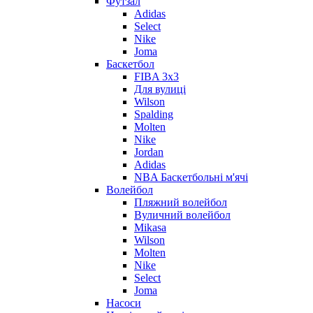
Футзал
Adidas
Select
Nike
Joma
Баскетбол
FIBA 3x3
Для вулиці
Wilson
Spalding
Molten
Nike
Jordan
Adidas
NBA Баскетбольні м'ячі
Волейбол
Пляжний волейбол
Вуличний волейбол
Mikasa
Wilson
Molten
Nike
Select
Joma
Насоси