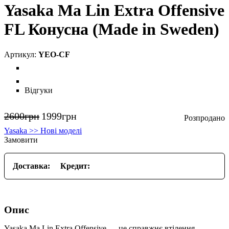
Yasaka Ma Lin Extra Offensive
FL Конусна (Made in Sweden)
YEO-CF
Відгуки
2600
грн
1999
грн
Yasaka >> Нові моделі
Замовити
Доставка:
Кредит:
Опис
Yasaka Ma Lin Extra Offensive — це справжнє втілення