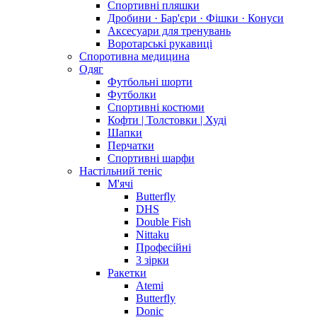
Спортивні пляшки
Дробини · Бар'єри · Фішки · Конуси
Аксесуари для тренувань
Воротарські рукавиці
Споротивна медицина
Одяг
Футбольні шорти
Футболки
Спортивні костюми
Кофти | Толстовки | Худі
Шапки
Перчатки
Спортивні шарфи
Настільний теніс
М'ячі
Butterfly
DHS
Double Fish
Nittaku
Професійні
3 зірки
Ракетки
Atemi
Butterfly
Donic