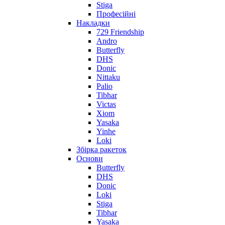
Stiga
Професійні
Накладки
729 Friendship
Andro
Butterfly
DHS
Donic
Nittaku
Palio
Tibhar
Victas
Xiom
Yasaka
Yinhe
Loki
Збірка ракеток
Основи
Butterfly
DHS
Donic
Loki
Stiga
Tibhar
Yasaka