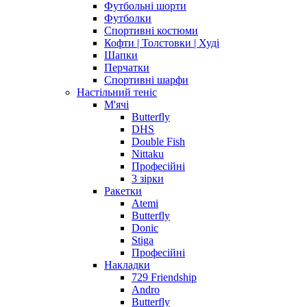
Футбольні шорти
Футболки
Спортивні костюми
Кофти | Толстовки | Худі
Шапки
Перчатки
Спортивні шарфи
Настільний теніс
М'ячі
Butterfly
DHS
Double Fish
Nittaku
Професійні
3 зірки
Ракетки
Atemi
Butterfly
Donic
Stiga
Професійні
Накладки
729 Friendship
Andro
Butterfly