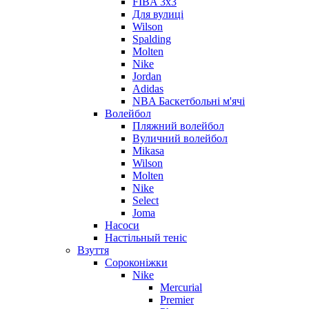
FIBA 3x3
Для вулиці
Wilson
Spalding
Molten
Nike
Jordan
Adidas
NBA Баскетбольні м'ячі
Волейбол
Пляжний волейбол
Вуличний волейбол
Mikasa
Wilson
Molten
Nike
Select
Joma
Насоси
Настільный теніс
Взуття
Сороконіжки
Nike
Mercurial
Premier