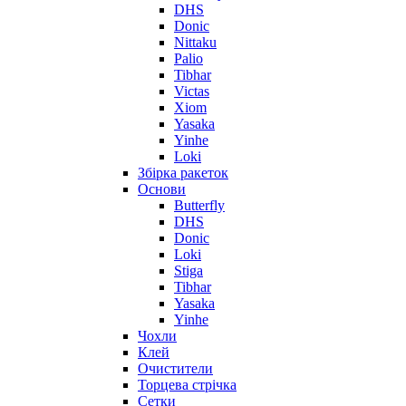
DHS
Donic
Nittaku
Palio
Tibhar
Victas
Xiom
Yasaka
Yinhe
Loki
Збірка ракеток
Основи
Butterfly
DHS
Donic
Loki
Stiga
Tibhar
Yasaka
Yinhe
Чохли
Клей
Очистители
Торцева стрічка
Сетки