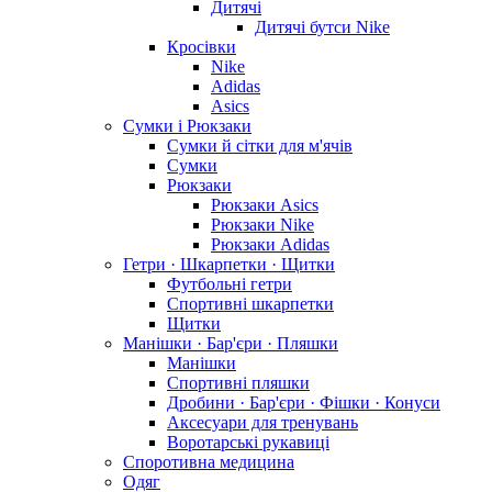
Дитячі
Дитячі бутси Nike
Кросівки
Nike
Adidas
Asics
Сумки і Рюкзаки
Сумки й сітки для м'ячів
Сумки
Рюкзаки
Рюкзаки Asics
Рюкзаки Nike
Рюкзаки Adidas
Гетри · Шкарпетки · Щитки
Футбольні гетри
Спортивні шкарпетки
Щитки
Манішки · Бар'єри · Пляшки
Манішки
Спортивні пляшки
Дробини · Бар'єри · Фішки · Конуси
Аксесуари для тренувань
Воротарські рукавиці
Споротивна медицина
Одяг