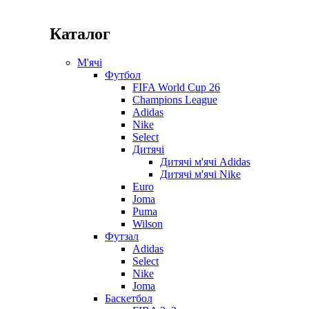
Каталог
М'ячі
Футбол
FIFA World Cup 26
Champions League
Adidas
Nike
Select
Дитячі
Дитячі м'ячі Adidas
Дитячі м'ячі Nike
Euro
Joma
Puma
Wilson
Футзал
Adidas
Select
Nike
Joma
Баскетбол