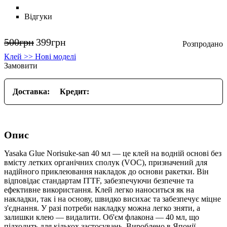
Відгуки
500
грн
399
грн
Клей >> Нові моделі
Замовити
Доставка:
Кредит:
Опис
Yasaka Glue Norisuke-san 40 мл — це клей на водній основі без
вмісту летких органічних сполук (VOC), призначений для
надійного приклеювання накладок до основи ракетки. Він
відповідає стандартам ITTF, забезпечуючи безпечне та
ефективне використання. Клей легко наноситься як на
накладки, так і на основу, швидко висихає та забезпечує міцне
з'єднання. У разі потреби накладку можна легко зняти, а
залишки клею — видалити. Об'єм флакона — 40 мл, що
підходить для кількох застосувань. Вироблено в Японії.