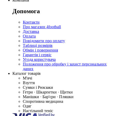
Компанія
Допомога
Контакти
Про магазин 4football
Доставка
Оплата
Повідомити про оплату
Таблиці розмірів
Обмін і повернення
Гарантія і сервіс
Угода користувача
Положення про обробку і захист персональних
даних
Каталог товарів
М'ячі
Взуття
Сумки і Рюкзаки
Гетри · Шкарпетки · Щитки
Манішки · Бар'єри · Пляшки
Споротивна медицина
Одяг
Настільний теніс