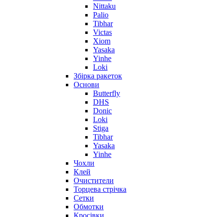
Nittaku
Palio
Tibhar
Victas
Xiom
Yasaka
Yinhe
Loki
Збірка ракеток
Основи
Butterfly
DHS
Donic
Loki
Stiga
Tibhar
Yasaka
Yinhe
Чохли
Клей
Очистители
Торцева стрічка
Сетки
Обмотки
Кросівки