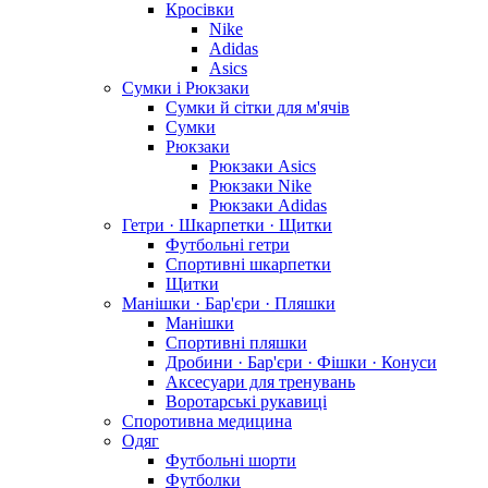
Кросівки
Nike
Adidas
Asics
Сумки і Рюкзаки
Сумки й сітки для м'ячів
Сумки
Рюкзаки
Рюкзаки Asics
Рюкзаки Nike
Рюкзаки Adidas
Гетри · Шкарпетки · Щитки
Футбольні гетри
Спортивні шкарпетки
Щитки
Манішки · Бар'єри · Пляшки
Манішки
Спортивні пляшки
Дробини · Бар'єри · Фішки · Конуси
Аксесуари для тренувань
Воротарські рукавиці
Споротивна медицина
Одяг
Футбольні шорти
Футболки