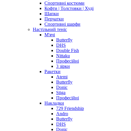
Спортивні костюми
Кофти | Толстовки | Худі
Шапки
Перчатки
Спортивні шарфи
Настільний теніс
М'ячі
Butterfly
DHS
Double Fish
Nittaku
Професійні
3 зірки
Ракетки
Atemi
Butterfly
Donic
Stiga
Професійні
Накладки
729 Friendship
Andro
Butterfly
DHS
Donic