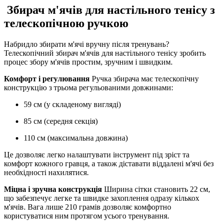
Збирач м'ячів для настільного тенісу з
телескопічною ручкою
Набридло збирати м'ячі вручну після тренувань?
Телескопічний збирач м'ячів для настільного тенісу зробить
процес збору м'ячів простим, зручним і швидким.
Комфорт і регулювання
Ручка збирача має телескопічну
конструкцію з трьома регульованими довжинами:
59 см (у складеному вигляді)
85 см (середня секція)
110 см (максимальна довжина)
Це дозволяє легко налаштувати інструмент під зріст та
комфорт кожного гравця, а також діставати віддалені м'ячі без
необхідності нахилятися.
Міцна і зручна конструкція
Ширина сітки становить 22 см,
що забезпечує легке та швидке захоплення одразу кількох
м'ячів. Вага лише 210 грамів дозволяє комфортно
користуватися ним протягом усього тренування.