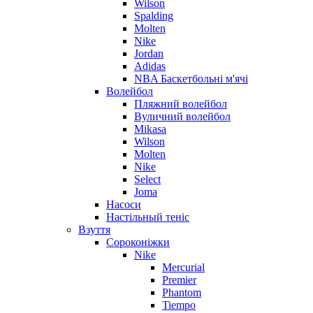
Wilson
Spalding
Molten
Nike
Jordan
Adidas
NBA Баскетбольні м'ячі
Волейбол
Пляжний волейбол
Вуличний волейбол
Mikasa
Wilson
Molten
Nike
Select
Joma
Насоси
Настільный теніс
Взуття
Сороконіжки
Nike
Mercurial
Premier
Phantom
Tiempo