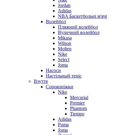
Jordan
Adidas
NBA Баскетбольні м'ячі
Волейбол
Пляжний волейбол
Вуличний волейбол
Mikasa
Wilson
Molten
Nike
Select
Joma
Насоси
Настільный теніс
Взуття
Сороконіжки
Nike
Mercurial
Premier
Phantom
Tiempo
Adidas
Puma
Joma