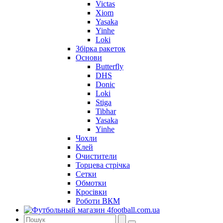
Victas
Xiom
Yasaka
Yinhe
Loki
Збірка ракеток
Основи
Butterfly
DHS
Donic
Loki
Stiga
Tibhar
Yasaka
Yinhe
Чохли
Клей
Очистители
Торцева стрічка
Сетки
Обмотки
Кросівки
Роботи ВКМ