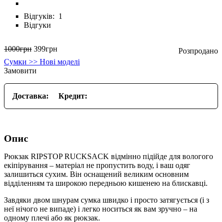
Відгуків:
1
Відгуки
1000
грн
399
грн
Сумки >> Нові моделі
Замовити
Доставка:
Кредит:
Опис
Рюкзак RIPSTOP RUCKSACK відмінно підійде для вологого
екіпірування – матеріал не пропустить воду, і ваш одяг
залишиться сухим. Він оснащений великим основним
відділенням та широкою передньою кишенею на блискавці.
Завдяки двом шнурам сумка швидко і просто затягується (і з
неї нічого не випаде) і легко носиться як вам зручно – на
одному плечі або як рюкзак.