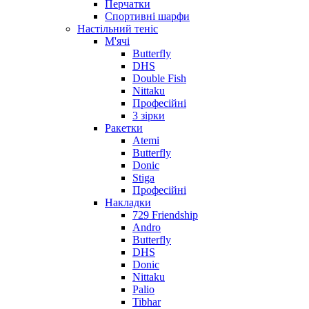
Перчатки
Спортивні шарфи
Настільний теніс
М'ячі
Butterfly
DHS
Double Fish
Nittaku
Професійні
3 зірки
Ракетки
Atemi
Butterfly
Donic
Stiga
Професійні
Накладки
729 Friendship
Andro
Butterfly
DHS
Donic
Nittaku
Palio
Tibhar