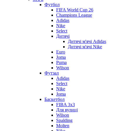
Футбол
FIFA World Cup 26
Champions League
Adidas
Nike
Select
Дитячі
Дитячі м'ячі Adidas
Дитячі м'ячі Nike
Euro
Joma
Puma
Wilson
Футзал
Adidas
Select
Nike
Joma
Баскетбол
FIBA 3x3
Для вулиці
Wilson
Spalding
Molten
Nike