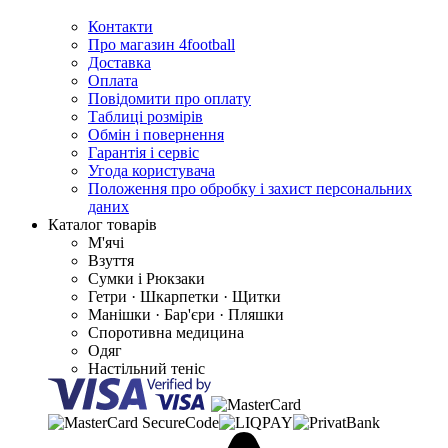
Контакти
Про магазин 4football
Доставка
Оплата
Повідомити про оплату
Таблиці розмірів
Обмін і повернення
Гарантія і сервіс
Угода користувача
Положення про обробку і захист персональних
даних
Каталог товарів
М'ячі
Взуття
Сумки і Рюкзаки
Гетри · Шкарпетки · Щитки
Манішки · Бар'єри · Пляшки
Споротивна медицина
Одяг
Настільний теніс