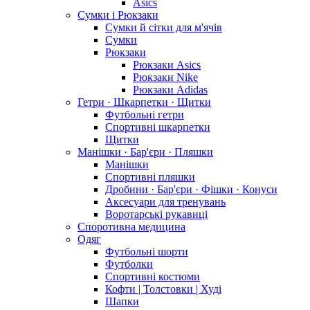
Asics
Сумки і Рюкзаки
Сумки й сітки для м'ячів
Сумки
Рюкзаки
Рюкзаки Asics
Рюкзаки Nike
Рюкзаки Adidas
Гетри · Шкарпетки · Щитки
Футбольні гетри
Спортивні шкарпетки
Щитки
Манішки · Бар'єри · Пляшки
Манішки
Спортивні пляшки
Дробини · Бар'єри · Фішки · Конуси
Аксесуари для тренувань
Воротарські рукавиці
Споротивна медицина
Одяг
Футбольні шорти
Футболки
Спортивні костюми
Кофти | Толстовки | Худі
Шапки