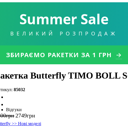
Summer Sale
ВЕЛИКИЙ РОЗПРОДАЖ
ЗБИРАЄМО РАКЕТКИ
ЗА 1 ГРН
→
акетка Butterfly TIMO BOLL 
85032
Відгуки
400
грн
2749
грн
tterfly >> Нові моделі