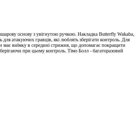
ятишарову основу з увігнутою ручкою. Накладка Butterfly Wakaba,
ь для атакуючих гравців, які люблять зберігати контроль. Для
Він має виїмку в середині стрижня, що допомагає покращити
 зберігаючи при цьому контроль. Тімо Болл - багаторазовий