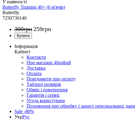
Butterfly Training 40+ (6 м'ячів)
Butterfly
7250730140
300
грн
259
грн
Інформація
Кабінет
Контакти
Про магазин 4football
Доставка
Оплата
Повідомити про оплату
Таблиці розмірів
Обмін і повернення
Гарантія і сервіс
Угода користувача
Положення про обробку і захист персональних дан
Sale -80%
Укр
Рус