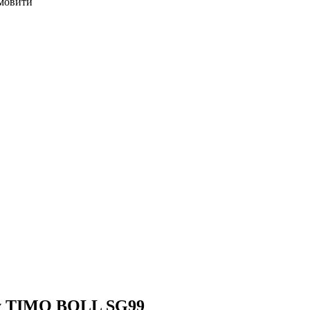
мовити
fly TIMO BOLL SG99