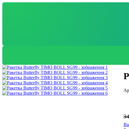
Р
3
Bu