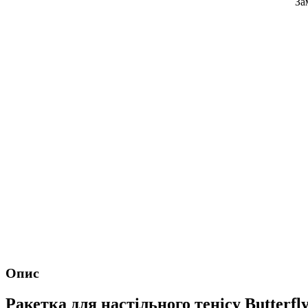
За
Опис
Ракетка для настільного тенісу Butter