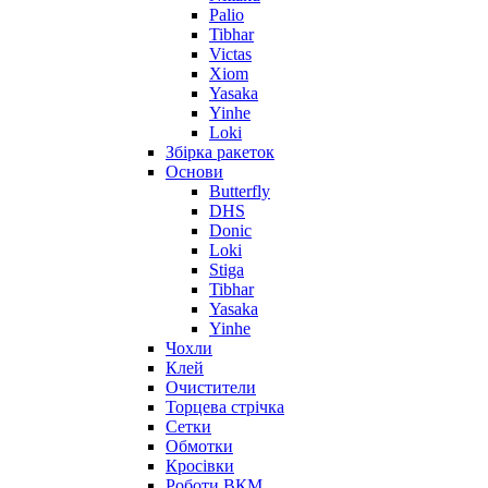
Palio
Tibhar
Victas
Xiom
Yasaka
Yinhe
Loki
Збірка ракеток
Основи
Butterfly
DHS
Donic
Loki
Stiga
Tibhar
Yasaka
Yinhe
Чохли
Клей
Очистители
Торцева стрічка
Сетки
Обмотки
Кросівки
Роботи ВКМ