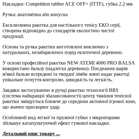
Накладки: Competition rubber ACE OFF+ (ITTF), губка 2.2 мм
Ручка: анатомічна або конусна
Ексклюзивна ракетка для настільного тенісу ЕКО серії,
створена відповідно до стандартів екологічно чистої
продукції.
Основа та ручка ракетки виготовлені виключно з
натуральних, незабарвлених порід екзотичної деревини.
У основі професійної ракетки NEW ATEMI 4000 PRO BALSA
використано бальзу (надлегка деревина). Поєднання шарів
м'якої бальзи всередині та твердої лімби зовні надає ракетці
унікальне почуття контролю, швидкість та легкість.
Завдяки застосуванню в ручці ракетки технології BBS
(система найкращої збалансованості) центр тяжіння тенісної
ракетки зміщується ближче до середини активної ігрової зони,
що значно прискорює удар.
Особливий вид легкої та пружної губки з мікропорами
збільшує катапультуючий ефект гумової накладки.
Детальний опис товару ...