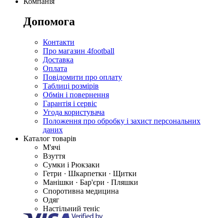
Компанія
Допомога
Контакти
Про магазин 4football
Доставка
Оплата
Повідомити про оплату
Таблиці розмірів
Обмін і повернення
Гарантія і сервіс
Угода користувача
Положення про обробку і захист персональних
даних
Каталог товарів
М'ячі
Взуття
Сумки і Рюкзаки
Гетри · Шкарпетки · Щитки
Манішки · Бар'єри · Пляшки
Споротивна медицина
Одяг
Настільний теніс