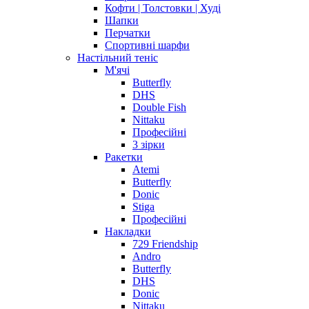
Кофти | Толстовки | Худі
Шапки
Перчатки
Спортивні шарфи
Настільний теніс
М'ячі
Butterfly
DHS
Double Fish
Nittaku
Професійні
3 зірки
Ракетки
Atemi
Butterfly
Donic
Stiga
Професійні
Накладки
729 Friendship
Andro
Butterfly
DHS
Donic
Nittaku