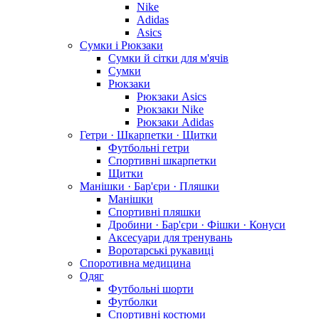
Nike
Adidas
Asics
Сумки і Рюкзаки
Сумки й сітки для м'ячів
Сумки
Рюкзаки
Рюкзаки Asics
Рюкзаки Nike
Рюкзаки Adidas
Гетри · Шкарпетки · Щитки
Футбольні гетри
Спортивні шкарпетки
Щитки
Манішки · Бар'єри · Пляшки
Манішки
Спортивні пляшки
Дробини · Бар'єри · Фішки · Конуси
Аксесуари для тренувань
Воротарські рукавиці
Споротивна медицина
Одяг
Футбольні шорти
Футболки
Спортивні костюми