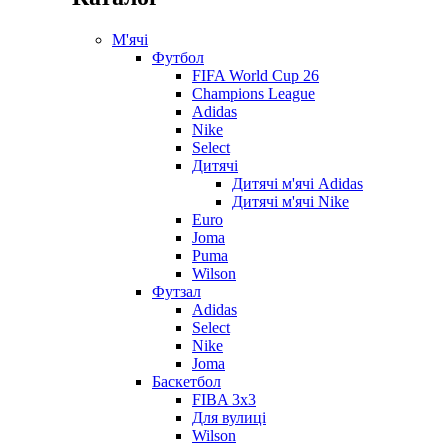
М'ячі
Футбол
FIFA World Cup 26
Champions League
Adidas
Nike
Select
Дитячі
Дитячі м'ячі Adidas
Дитячі м'ячі Nike
Euro
Joma
Puma
Wilson
Футзал
Adidas
Select
Nike
Joma
Баскетбол
FIBA 3x3
Для вулиці
Wilson