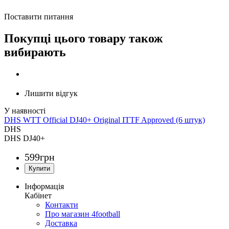
Поставити питання
Покупці цього товару також
вибирають
Лишити відгук
DHS WTT Official DJ40+ Original ITTF Approved (6 штук)
DHS
DHS DJ40+
599
грн
Інформація
Кабінет
Контакти
Про магазин 4football
Доставка