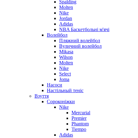
Spalding
Molten
Nike
Jordan
Adidas
NBA Баскетбольні м'ячі
Волейбол
Пляжний волейбол
Вуличний волейбол
Mikasa
Wilson
Molten
Nike
Select
Joma
Насоси
Настільный теніс
Взуття
Сороконіжки
Nike
Mercurial
Premier
Phantom
Tiempo
Adidas