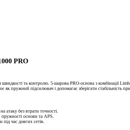
 1000 PRO
швидкості та контролю. 5-шарова PRO-основа з комбінації Limba 
є як пружний підсилювач і допомагає зберігати стабільність при
на атаку без втрати точності.
 пружності основи та APS.
 під час довгих сетів.