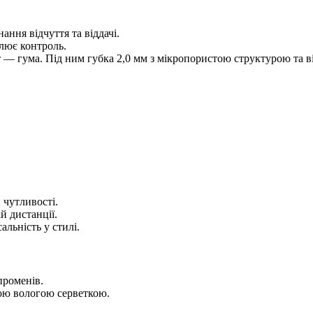
ння відчуття та віддачі.
илює контроль.
 — гума. Під ним губка 2,0 мм з мікропористою структурою та в
 чутливості.
й дистанції.
альність у стилі.
променів.
ою вологою серветкою.