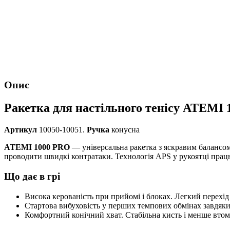
Опис
Ракетка для настільного тенісу ATEMI
Артикул
10050-10051.
Ручка
конусна
ATEMI 1000 PRO
— універсальна ракетка з яскравим балансом 
проводити швидкі контратаки. Технологія APS у рукоятці працю
Що дає в грі
Висока керованість при прийомі і блоках. Легкий перехід 
Стартова вибуховість у перших темпових обмінах завдяки
Комфортний конічний хват. Стабільна кисть і менше втоми