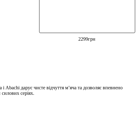
2299
грн
і Abachi дарує чисте відчуття м’яча та дозволяє впевнено
 силових серіях.