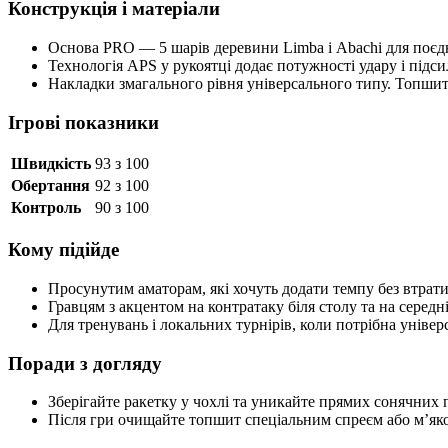
Конструкція і матеріали
Основа PRO — 5 шарів деревини Limba і Abachi для поєдна
Технологія APS у рукоятці додає потужності удару і підс
Накладки змагального рівня універсального типу. Топшит
Ігрові показники
Швидкість
93 з 100
Обертання
92 з 100
Контроль
90 з 100
Кому підійде
Просунутим аматорам, які хочуть додати темпу без втрати
Гравцям з акцентом на контратаку біля столу та на середні
Для тренувань і локальних турнірів, коли потрібна універс
Поради з догляду
Зберігайте ракетку у чохлі та уникайте прямих сонячних 
Після гри очищайте топшит спеціальним спреєм або м’як