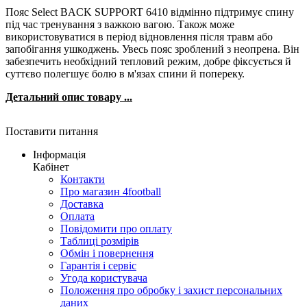
Пояс Select BACK SUPPORT 6410 відмінно підтримує спину
під час тренування з важкою вагою. Також може
використовуватися в період відновлення після травм або
запобігання ушкоджень. Увесь пояс зроблений з неопрена. Він
забезпечить необхідний тепловий режим, добре фіксується й
суттєво полегшує болю в м'язах спини й попереку.
Детальний опис товару ...
Поставити питання
Інформація
Кабінет
Контакти
Про магазин 4football
Доставка
Оплата
Повідомити про оплату
Таблиці розмірів
Обмін і повернення
Гарантія і сервіс
Угода користувача
Положення про обробку і захист персональних
даних