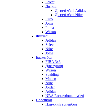
Select
Дитячі
Дитячі м'ячі Adidas
Дитячі м'ячі Nike
Euro
Joma
Puma
Wilson
Футзал
Adidas
Select
Nike
Joma
Баскетбол
FIBA 3x3
Для вулиці
Wilson
Spalding
Molten
Nike
Jordan
Adidas
NBA Баскетбольні м'ячі
Волейбол
Пляжний волейбол