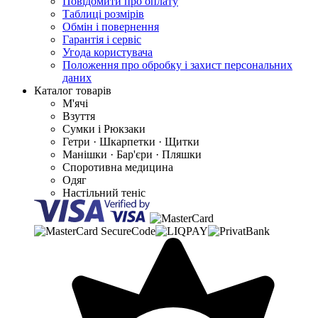
Повідомити про оплату
Таблиці розмірів
Обмін і повернення
Гарантія і сервіс
Угода користувача
Положення про обробку і захист персональних
даних
Каталог товарів
М'ячі
Взуття
Сумки і Рюкзаки
Гетри · Шкарпетки · Щитки
Манішки · Бар'єри · Пляшки
Споротивна медицина
Одяг
Настільний теніс