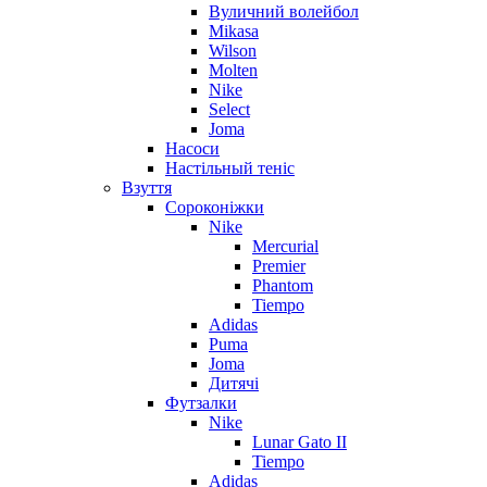
Вуличний волейбол
Mikasa
Wilson
Molten
Nike
Select
Joma
Насоси
Настільный теніс
Взуття
Сороконіжки
Nike
Mercurial
Premier
Phantom
Tiempo
Adidas
Puma
Joma
Дитячі
Футзалки
Nike
Lunar Gato II
Tiempo
Adidas