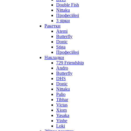
Double Fish
Nittaku
Професійні
3 зірки
Ракетки
Atemi
Butterfly
Donic
Stiga
Професійні
Накладки
729 Friendship
Andro
Butterfly
DHS
Donic
Nittaku
Palio
Tibhar
Victas
Xiom
Yasaka
Yinhe
Loki