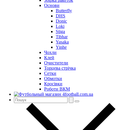
Збірка ракеток
Основи
Butterfly
DHS
Donic
Loki
Stiga
Tibhar
Yasaka
Yinhe
Чохли
Клей
Очистители
Торцева стрічка
Сетки
Обмотки
Кросівки
Роботи ВКМ