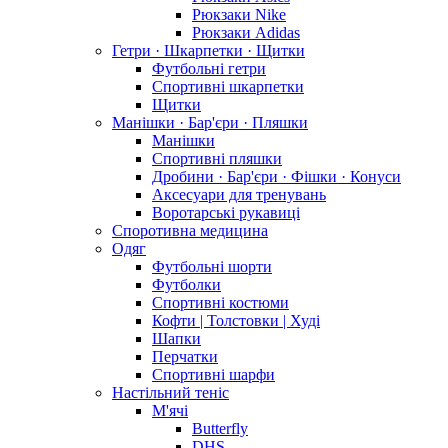
Рюкзаки Nike
Рюкзаки Adidas
Гетри · Шкарпетки · Щитки
Футбольні гетри
Спортивні шкарпетки
Щитки
Манішки · Бар'єри · Пляшки
Манішки
Спортивні пляшки
Дробини · Бар'єри · Фішки · Конуси
Аксесуари для тренувань
Воротарські рукавиці
Споротивна медицина
Одяг
Футбольні шорти
Футболки
Спортивні костюми
Кофти | Толстовки | Худі
Шапки
Перчатки
Спортивні шарфи
Настільний теніс
М'ячі
Butterfly
DHS