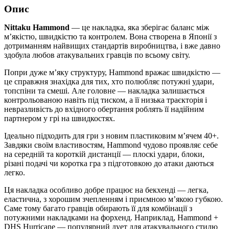
Опис
Nittaku Hammond
— це накладка, яка зберігає баланс між
м’якістю, швидкістю та контролем. Вона створена в Японії з
дотриманням найвищих стандартів виробництва, і вже давно
здобула любов атакувальних гравців по всьому світу.
Попри дуже м’яку структуру, Hammond вражає швидкістю —
це справжня знахідка для тих, хто полюбляє потужні удари,
топспіни та смеші. Але головне — накладка залишається
контрольованою навіть під тиском, а її низька траєкторія і
невразливість до вхідного обертання роблять її надійним
партнером у грі на швидкостях.
Ідеально підходить для гри з новим пластиковим м’ячем 40+.
Завдяки своїм властивостям, Hammond чудово проявляє себе
на середній та короткій дистанції — плоскі удари, блоки,
різані подачі чи коротка гра з підготовкою до атаки даються
легко.
Ця накладка особливо добре працює на бекхенді — легка,
еластична, з хорошим зчепленням і приємною м’якою губкою.
Саме тому багато гравців обирають її для комбінації з
потужними накладками на форхенд. Наприклад, Hammond +
DHS Hurricane — популярний дует для атакувального стилю