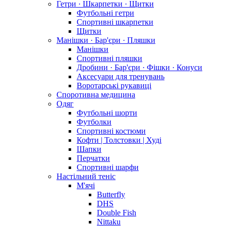
Гетри · Шкарпетки · Щитки
Футбольні гетри
Спортивні шкарпетки
Щитки
Манішки · Бар'єри · Пляшки
Манішки
Спортивні пляшки
Дробини · Бар'єри · Фішки · Конуси
Аксесуари для тренувань
Воротарські рукавиці
Споротивна медицина
Одяг
Футбольні шорти
Футболки
Спортивні костюми
Кофти | Толстовки | Худі
Шапки
Перчатки
Спортивні шарфи
Настільний теніс
М'ячі
Butterfly
DHS
Double Fish
Nittaku