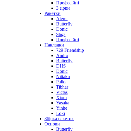
Професійні
3 зірки
Ракетки
Atemi
Butterfly
Donic
Stiga
Професійні
Накладки
729 Friendship
Andro
Butterfly
DHS
Donic
Nittaku
Palio
Tibhar
Victas
Xiom
Yasaka
Yinhe
Loki
Збірка ракеток
Основи
Butterfly