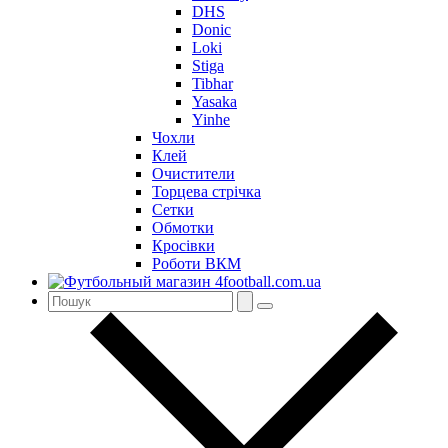
DHS
Donic
Loki
Stiga
Tibhar
Yasaka
Yinhe
Чохли
Клей
Очистители
Торцева стрічка
Сетки
Обмотки
Кросівки
Роботи ВКМ