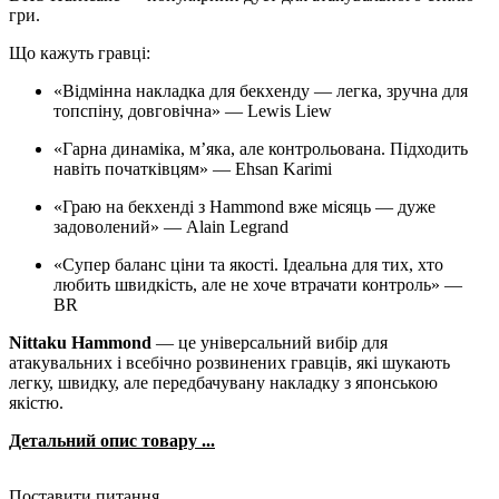
гри.
Що кажуть гравці:
«Відмінна накладка для бекхенду — легка, зручна для
топспіну, довговічна» — Lewis Liew
«Гарна динаміка, м’яка, але контрольована. Підходить
навіть початківцям» — Ehsan Karimi
«Граю на бекхенді з Hammond вже місяць — дуже
задоволений» — Alain Legrand
«Супер баланс ціни та якості. Ідеальна для тих, хто
любить швидкість, але не хоче втрачати контроль» —
BR
Nittaku Hammond
— це універсальний вибір для
атакувальних і всебічно розвинених гравців, які шукають
легку, швидку, але передбачувану накладку з японською
якістю.
Детальний опис товару ...
Поставити питання