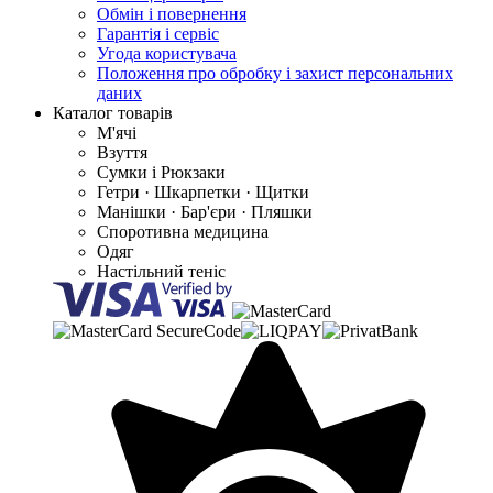
Обмін і повернення
Гарантія і сервіс
Угода користувача
Положення про обробку і захист персональних
даних
Каталог товарів
М'ячі
Взуття
Сумки і Рюкзаки
Гетри · Шкарпетки · Щитки
Манішки · Бар'єри · Пляшки
Споротивна медицина
Одяг
Настільний теніс