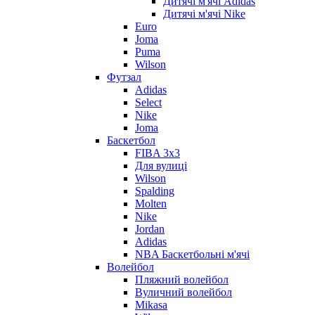
Дитячі м'ячі Adidas
Дитячі м'ячі Nike
Euro
Joma
Puma
Wilson
Футзал
Adidas
Select
Nike
Joma
Баскетбол
FIBA 3x3
Для вулиці
Wilson
Spalding
Molten
Nike
Jordan
Adidas
NBA Баскетбольні м'ячі
Волейбол
Пляжний волейбол
Вуличний волейбол
Mikasa