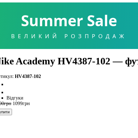
Summer Sale
ВЕЛИКИЙ РОЗПРОДАЖ
ike Academy HV4387-102 — фут
HV4387-102
Відгуки
00
грн
1099
грн
упити