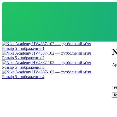
N
16
К