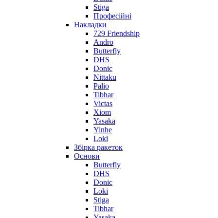
Stiga
Професійні
Накладки
729 Friendship
Andro
Butterfly
DHS
Donic
Nittaku
Palio
Tibhar
Victas
Xiom
Yasaka
Yinhe
Loki
Збірка ракеток
Основи
Butterfly
DHS
Donic
Loki
Stiga
Tibhar
Yasaka