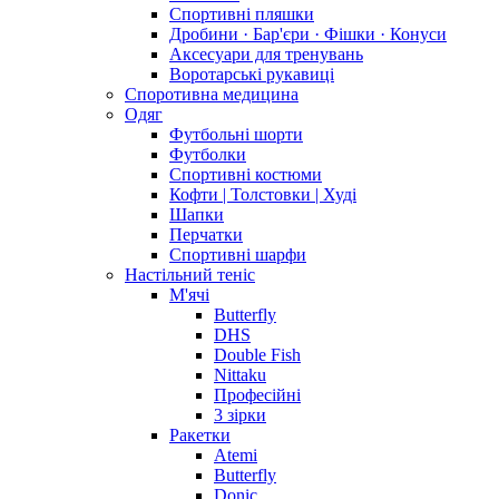
Спортивні пляшки
Дробини · Бар'єри · Фішки · Конуси
Аксесуари для тренувань
Воротарські рукавиці
Споротивна медицина
Одяг
Футбольні шорти
Футболки
Спортивні костюми
Кофти | Толстовки | Худі
Шапки
Перчатки
Спортивні шарфи
Настільний теніс
М'ячі
Butterfly
DHS
Double Fish
Nittaku
Професійні
3 зірки
Ракетки
Atemi
Butterfly
Donic