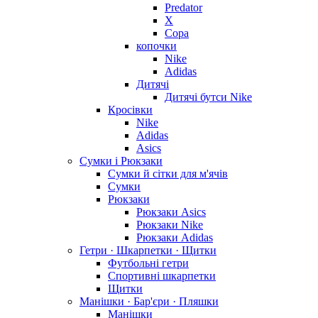
Predator
X
Copa
копочки
Nike
Adidas
Дитячі
Дитячі бутси Nike
Кросівки
Nike
Adidas
Asics
Сумки і Рюкзаки
Сумки й сітки для м'ячів
Сумки
Рюкзаки
Рюкзаки Asics
Рюкзаки Nike
Рюкзаки Adidas
Гетри · Шкарпетки · Щитки
Футбольні гетри
Спортивні шкарпетки
Щитки
Манішки · Бар'єри · Пляшки
Манішки