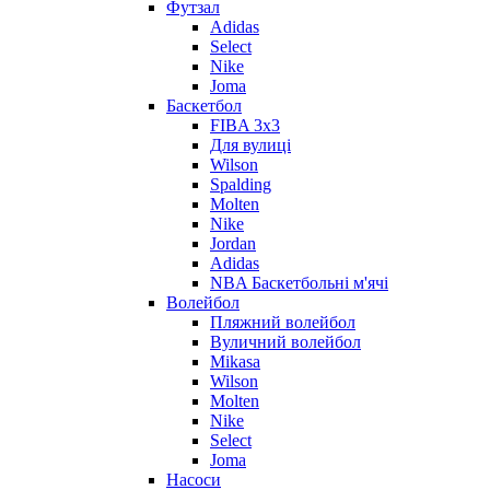
Футзал
Adidas
Select
Nike
Joma
Баскетбол
FIBA 3x3
Для вулиці
Wilson
Spalding
Molten
Nike
Jordan
Adidas
NBA Баскетбольні м'ячі
Волейбол
Пляжний волейбол
Вуличний волейбол
Mikasa
Wilson
Molten
Nike
Select
Joma
Насоси