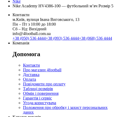
Nike
Nike Academy HV4386-100 — футбольний м’яч Розмір 5
Контакти
м.Київ, вулиця Івана Виговського, 13
Пн ‒ Пт з 10:00 до 18:00
Сб ‒ Нд: Вихідний
info@4football.com.ua
+38 (050) 536 4444
+38 (093) 536 4444
+38 (068) 536 4444
Компанія
Допомога
Контакти
Про магазин 4football
Доставка
Оплата
Повідомити про оплату
Таблиці розмірів
Обмін і повернення
Гарантія і сервіс
Угода користувача
Положення про обробку і захист персональних
даних
Каталог товарів