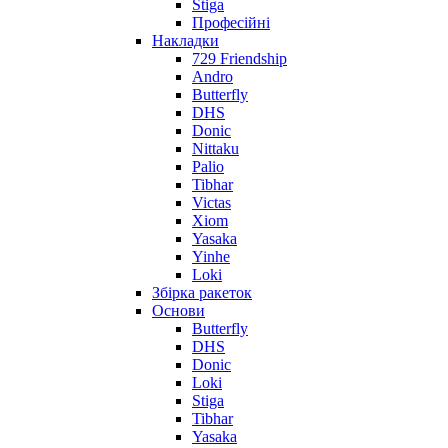
Stiga
Професійні
Накладки
729 Friendship
Andro
Butterfly
DHS
Donic
Nittaku
Palio
Tibhar
Victas
Xiom
Yasaka
Yinhe
Loki
Збірка ракеток
Основи
Butterfly
DHS
Donic
Loki
Stiga
Tibhar
Yasaka