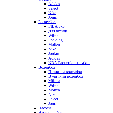
Adidas
Select
Nike
Joma
Баскетбол
FIBA 3x3
Для вулиці
Wilson
Spalding
Molten
Nike
Jordan
Adidas
NBA Баскетбольні м'ячі
Волейбол
Пляжний волейбол
Вуличний волейбол
Mikasa
Wilson
Molten
Nike
Select
Joma
Насоси
Настільный теніс