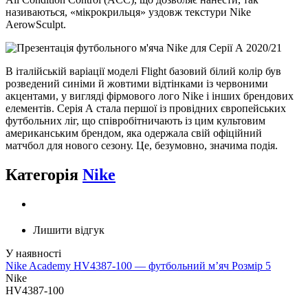
називаються, «мікрокрильця» уздовж текстури Nike
AerowSculpt.
В італійській варіації моделі Flight базовий білий колір був
розведений синіми й жовтими відтінками із червоними
акцентами, у вигляді фірмового лого Nike і інших брендових
елементів. Серія А стала першої із провідних європейських
футбольних ліг, що співробітничають із цим культовим
американським брендом, яка одержала свій офіційний
матчбол для нового сезону. Це, безумовно, значима подія.
Категорія
Nike
Лишити відгук
Nike Academy HV4387-100 — футбольний м’яч Розмір 5
Nike
HV4387-100