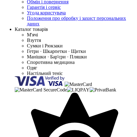
Обмін і повернення
Гарантія і сервіс
Угода користувача
Положення про обробку і захист персональних
даних
Каталог товарів
М'ячі
Взуття
Сумки і Рюкзаки
Гетри · Шкарпетки · Щитки
Манішки · Бар'єри · Пляшки
Споротивна медицина
Одяг
Настільний теніс