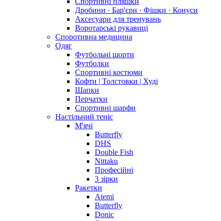
Спортивні пляшки
Дробини · Бар'єри · Фішки · Конуси
Аксесуари для тренувань
Воротарські рукавиці
Споротивна медицина
Одяг
Футбольні шорти
Футболки
Спортивні костюми
Кофти | Толстовки | Худі
Шапки
Перчатки
Спортивні шарфи
Настільний теніс
М'ячі
Butterfly
DHS
Double Fish
Nittaku
Професійні
3 зірки
Ракетки
Atemi
Butterfly
Donic