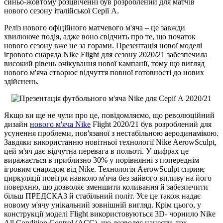
синьо-жовтому розцвіченні був розроблений для матчів
нового сезону італійської Серії А.
Реліз нового офіційного матчевого м'яча – це завжди
хвилююче подія, адже воно свідчить про те, що початок
нового сезону вже не за горами. Презентація нової моделі
ігрового снаряда Nike Flight для сезону 2020/21 забезпечила
високий рівень очікування нової кампанії, тому що вигляд
нового м'яча створює відчуття повної готовності до нових
здійснень.
Якщо ви ще не чули про це, повідомляємо, що революційний
дизайн
нового м'яча Nike
Flight 2020/21 був розроблений для
усунення проблеми, пов'язаної з нестабільною аеродинамікою.
Завдяки використанню новітньої технології Nike AerowSculpt,
цей м'яч дає відчутна перевага в польоті. У цифрах це
виражається в приблизно 30% у порівнянні з попереднім
ігровим снарядом від Nike. Технологія AerowSculpt сприяє
циркуляції повітря навколо м'яча без зайвого впливу на його
поверхню, що дозволяє зменшити коливання й забезпечити
більш ПРЕДСКАЗ й стабільний політ. Усе це також надає
новому м'ячу унікальний зовнішній вигляд. Крім цього, у
конструкції моделі Flight використовуються 3D- чорнило Nike
All Condition Control (ACC), що дозволяє нанести, так