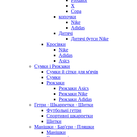
Predator
X
Copa
копочки
Nike
Adidas
Дитячі
Дитячі бутси Nike
Кросівки
Nike
Adidas
Asics
Сумки і Рюкзаки
Сумки й сітки для м'ячів
Сумки
Рюкзаки
Рюкзаки Asics
Рюкзаки Nike
Рюкзаки Adidas
Гетри · Шкарпетки · Щитки
Футбольні гетри
Спортивні шкарпетки
Щитки
Манішки · Бар'єри · Пляшки
Манішки