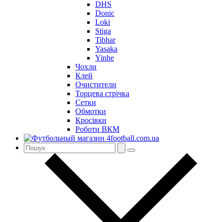
DHS
Donic
Loki
Stiga
Tibhar
Yasaka
Yinhe
Чохли
Клей
Очистители
Торцева стрічка
Сетки
Обмотки
Кросівки
Роботи ВКМ