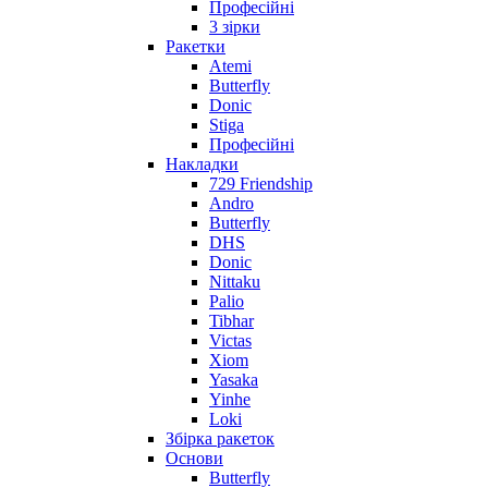
Професійні
3 зірки
Ракетки
Atemi
Butterfly
Donic
Stiga
Професійні
Накладки
729 Friendship
Andro
Butterfly
DHS
Donic
Nittaku
Palio
Tibhar
Victas
Xiom
Yasaka
Yinhe
Loki
Збірка ракеток
Основи
Butterfly