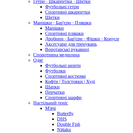
Гетри · Шкарпетки · Щитки
Футбольні гетри
Спортивні шкарпетки
Щитки
Манішки · Бар'єри · Пляшки
Манішки
Спортивні пляшки
Дробини · Бар'єри · Фішки · Конуси
Аксесуари для тренувань
Воротарські рукавиці
Споротивна медицина
Одяг
Футбольні шорти
Футболки
Спортивні костюми
Кофти | Толстовки | Худі
Шапки
Перчатки
Спортивні шарфи
Настільний теніс
М'ячі
Butterfly
DHS
Double Fish
Nittaku