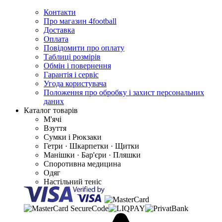
Контакти
Про магазин 4football
Доставка
Оплата
Повідомити про оплату
Таблиці розмірів
Обмін і повернення
Гарантія і сервіс
Угода користувача
Положення про обробку і захист персональних
даних
Каталог товарів
М'ячі
Взуття
Сумки і Рюкзаки
Гетри · Шкарпетки · Щитки
Манішки · Бар'єри · Пляшки
Споротивна медицина
Одяг
Настільний теніс