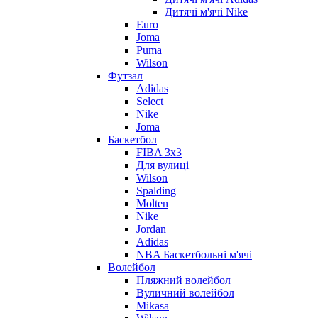
Дитячі м'ячі Nike
Euro
Joma
Puma
Wilson
Футзал
Adidas
Select
Nike
Joma
Баскетбол
FIBA 3x3
Для вулиці
Wilson
Spalding
Molten
Nike
Jordan
Adidas
NBA Баскетбольні м'ячі
Волейбол
Пляжний волейбол
Вуличний волейбол
Mikasa