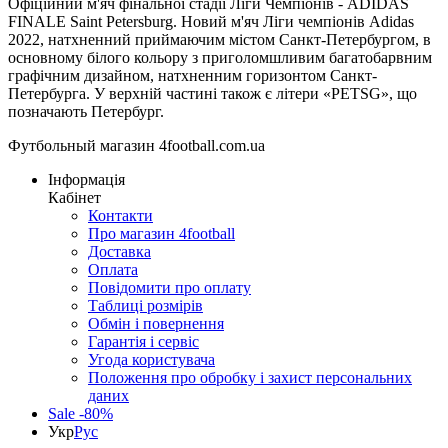
Офіційний м'яч фінальної стадії Ліги Чемпіонів - ADIDAS
FINALE Saint Petersburg. Новий м'яч Ліги чемпіонів Adidas
2022, натхненний приймаючим містом Санкт-Петербургом, в
основному білого кольору з приголомшливим багатобарвним
графічним дизайном, натхненним горизонтом Санкт-
Петербурга. У верхній частині також є літери «PETSG», що
позначають Петербург.
Футбольный магазин 4football.com.ua
Інформація
Кабінет
Контакти
Про магазин 4football
Доставка
Оплата
Повідомити про оплату
Таблиці розмірів
Обмін і повернення
Гарантія і сервіс
Угода користувача
Положення про обробку і захист персональних
даних
Sale -80%
Укр
Рус