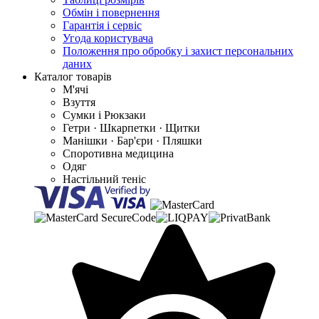
Обмін і повернення
Гарантія і сервіс
Угода користувача
Положення про обробку і захист персональних
даних
Каталог товарів
М'ячі
Взуття
Сумки і Рюкзаки
Гетри · Шкарпетки · Щитки
Манішки · Бар'єри · Пляшки
Споротивна медицина
Одяг
Настільний теніс