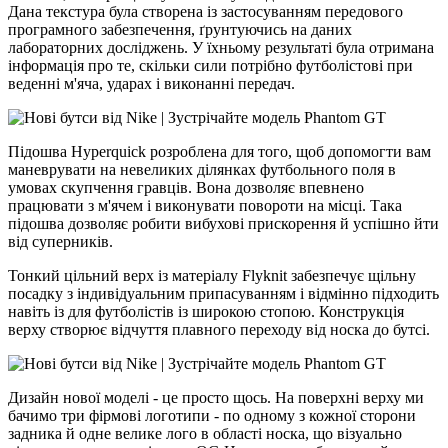
Дана текстура була створена із застосуванням передового
програмного забезпечення, ґрунтуючись на даних
лабораторних досліджень. У їхньому результаті була отримана
інформація про те, скільки сили потрібно футболістові при
веденні м'яча, ударах і виконанні передач.
Підошва Hyperquick розроблена для того, щоб допомогти вам
маневрувати на невеликих ділянках футбольного поля в
умовах скупчення гравців. Вона дозволяє впевнено
працювати з м'ячем і виконувати повороти на місці. Така
підошва дозволяє робити вибухові прискорення й успішно йти
від суперників.
Тонкий цільний верх із матеріалу Flyknit забезпечує щільну
посадку з індивідуальним припасуванням і відмінно підходить
навіть із для футболістів із широкою стопою. Конструкція
верху створює відчуття плавного переходу від носка до бутсі.
Дизайн нової моделі - це просто щось. На поверхні верху ми
бачимо три фірмові логотипи - по одному з кожної сторони
задника й одне велике лого в області носка, що візуально