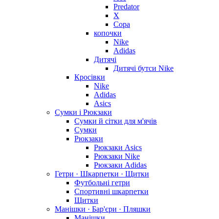
Predator
X
Copa
копочки
Nike
Adidas
Дитячі
Дитячі бутси Nike
Кросівки
Nike
Adidas
Asics
Сумки і Рюкзаки
Сумки й сітки для м'ячів
Сумки
Рюкзаки
Рюкзаки Asics
Рюкзаки Nike
Рюкзаки Adidas
Гетри · Шкарпетки · Щитки
Футбольні гетри
Спортивні шкарпетки
Щитки
Манішки · Бар'єри · Пляшки
Манішки