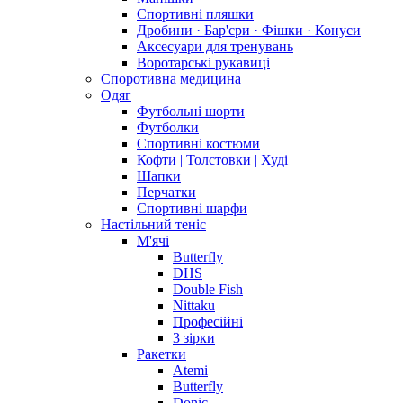
Спортивні пляшки
Дробини · Бар'єри · Фішки · Конуси
Аксесуари для тренувань
Воротарські рукавиці
Споротивна медицина
Одяг
Футбольні шорти
Футболки
Спортивні костюми
Кофти | Толстовки | Худі
Шапки
Перчатки
Спортивні шарфи
Настільний теніс
М'ячі
Butterfly
DHS
Double Fish
Nittaku
Професійні
3 зірки
Ракетки
Atemi
Butterfly
Donic