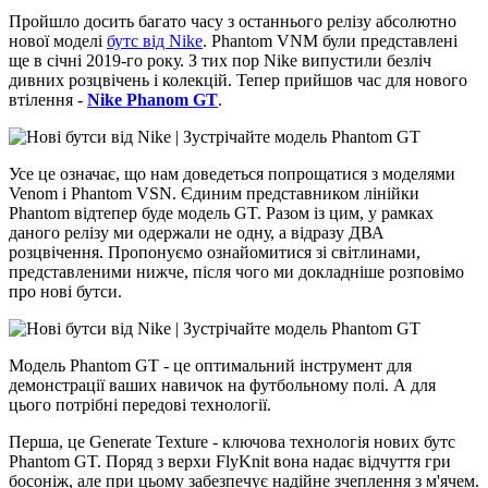
Пройшло досить багато часу з останнього релізу абсолютно
нової моделі
бутс від Nike
. Phantom VNM були представлені
ще в січні 2019-го року. З тих пор Nike випустили безліч
дивних розцвічень і колекцій. Тепер прийшов час для нового
втілення -
Nike Phanom GT
.
Усе це означає, що нам доведеться попрощатися з моделями
Venom і Phantom VSN. Єдиним представником лінійки
Phantom відтепер буде модель GT. Разом із цим, у рамках
даного релізу ми одержали не одну, а відразу ДВА
розцвічення. Пропонуємо ознайомитися зі світлинами,
представленими нижче, після чого ми докладніше розповімо
про нові бутси.
Модель Phantom GT - це оптимальний інструмент для
демонстрації ваших навичок на футбольному полі. А для
цього потрібні передові технології.
Перша, це Generate Texture - ключова технологія нових бутс
Phantom GT. Поряд з верхи FlyKnit вона надає відчуття гри
босоніж, але при цьому забезпечує надійне зчеплення з м'ячем.