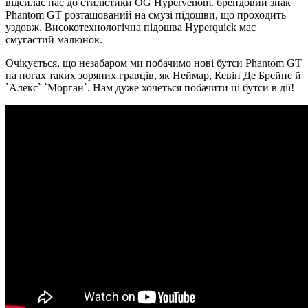
відсилає нас до стилістики OG Hypervenom. брендовий знак
Phantom GT розташований на смузі підошви, що проходить
уздовж. Високотехнологічна підошва Hyperquick має
смугастий малюнок.
Очікується, що незабаром ми побачимо нові бутси Phantom GT
на ногах таких зоряних гравців, як Неймар, Кевін Де Брейне й
`Алекс` `Морган`. Нам дуже хочеться побачити ці бутси в дії!