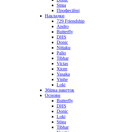
Stiga
Професійні
Накладки
729 Friendship
Andro
Butterfly
DHS
Donic
Nittaku
Palio
Tibhar
Victas
Xiom
Yasaka
Yinhe
Loki
Збірка ракеток
Основи
Butterfly
DHS
Donic
Loki
Stiga
Tibhar