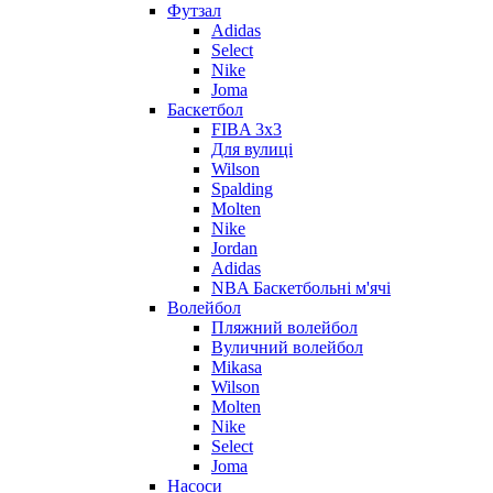
Футзал
Adidas
Select
Nike
Joma
Баскетбол
FIBA 3x3
Для вулиці
Wilson
Spalding
Molten
Nike
Jordan
Adidas
NBA Баскетбольні м'ячі
Волейбол
Пляжний волейбол
Вуличний волейбол
Mikasa
Wilson
Molten
Nike
Select
Joma
Насоси