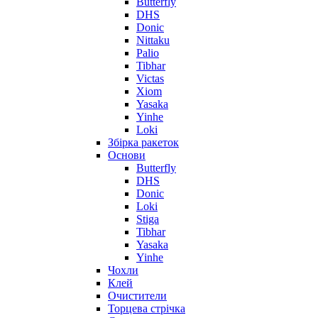
Butterfly
DHS
Donic
Nittaku
Palio
Tibhar
Victas
Xiom
Yasaka
Yinhe
Loki
Збірка ракеток
Основи
Butterfly
DHS
Donic
Loki
Stiga
Tibhar
Yasaka
Yinhe
Чохли
Клей
Очистители
Торцева стрічка