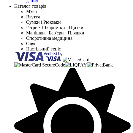
даних
Каталог товарів
М'ячі
Взуття
Сумки і Рюкзаки
Гетри · Шкарпетки · Щитки
Манішки · Бар'єри · Пляшки
Споротивна медицина
Одяг
Настільний теніс