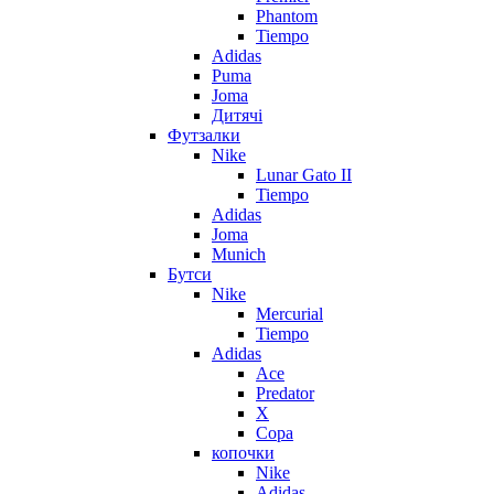
Phantom
Tiempo
Adidas
Puma
Joma
Дитячі
Футзалки
Nike
Lunar Gato II
Tiempo
Adidas
Joma
Munich
Бутси
Nike
Mercurial
Tiempo
Adidas
Ace
Predator
X
Copa
копочки
Nike
Adidas