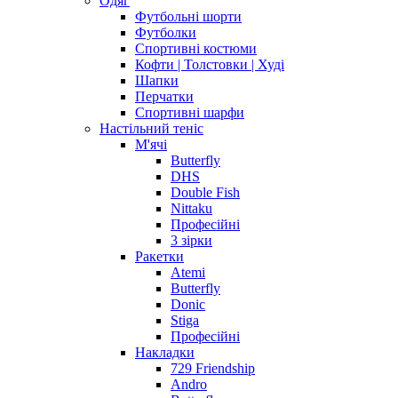
Одяг
Футбольні шорти
Футболки
Спортивні костюми
Кофти | Толстовки | Худі
Шапки
Перчатки
Спортивні шарфи
Настільний теніс
М'ячі
Butterfly
DHS
Double Fish
Nittaku
Професійні
3 зірки
Ракетки
Atemi
Butterfly
Donic
Stiga
Професійні
Накладки
729 Friendship
Andro