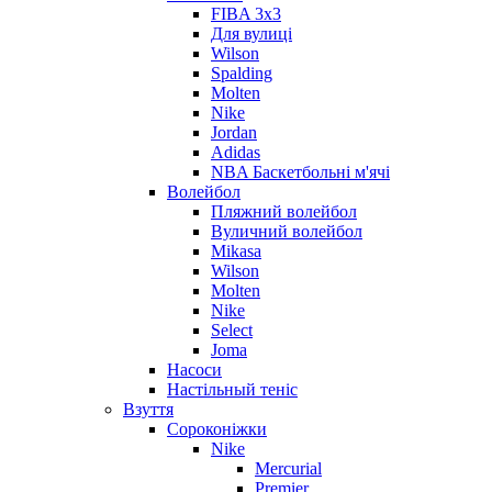
FIBA 3x3
Для вулиці
Wilson
Spalding
Molten
Nike
Jordan
Adidas
NBA Баскетбольні м'ячі
Волейбол
Пляжний волейбол
Вуличний волейбол
Mikasa
Wilson
Molten
Nike
Select
Joma
Насоси
Настільный теніс
Взуття
Сороконіжки
Nike
Mercurial
Premier