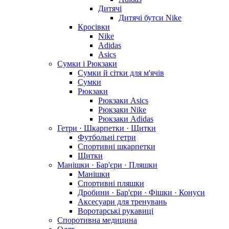
Дитячі
Дитячі бутси Nike
Кросівки
Nike
Adidas
Asics
Сумки і Рюкзаки
Сумки й сітки для м'ячів
Сумки
Рюкзаки
Рюкзаки Asics
Рюкзаки Nike
Рюкзаки Adidas
Гетри · Шкарпетки · Щитки
Футбольні гетри
Спортивні шкарпетки
Щитки
Манішки · Бар'єри · Пляшки
Манішки
Спортивні пляшки
Дробини · Бар'єри · Фішки · Конуси
Аксесуари для тренувань
Воротарські рукавиці
Споротивна медицина