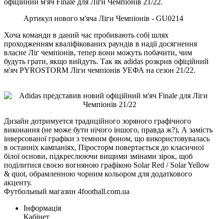
офіційний м'яч Finale для Ліги Чемпіонів 21/22.
Артикул нового м'яча Ліги Чемпіонів - GU0214
Хоча команди в даний час пробивають собі шлях
проходженням кваліфікованих раундів в надії досягнення
власне Ліг чемпіонів, тепер вони можуть побачити, чим
будуть грати, якщо вийдуть. Так як adidas розкрив офіційний
м'яч PYROSTORM Ліги чемпіонів УЕФА на сезон 21/22.
Дизайн дотримуется традиційного зоряного графічного
виконання (не може бути нічого іншого, правда ж?), А замість
інверсованої графіки з темним фоном, що використовувалась
в останніх кампаніях, Піросторм повертається до класичної
білої основи, підкреслюючи вищими змінами зірок, щоб
поділитися своєю вогняною графікою Solar Red / Solar Yellow
& quot, обрамленною чорним кольором для додаткового
акценту.
Футбольный магазин 4football.com.ua
Інформація
Кабінет