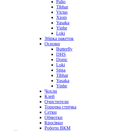
Palio
Tibhar
Victas
Xiom
Yasaka
Yinhe
Loki
Збірка ракеток
Основи
Butterfly
DHS
Donic
Loki
Stiga
Tibhar
Yasaka
Yinhe
Чохли
Клей
Очистители
Торцева стрічка
Сетки
Обмотки
Кросівки
Роботи ВКМ