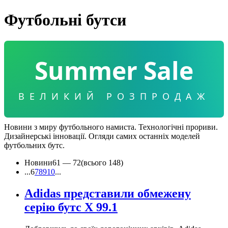
Футбольні бутси
Summer Sale
ВЕЛИКИЙ РОЗПРОДАЖ
Новини з миру футбольного намиста. Технологічні прориви.
Дизайнерські інновації. Огляди самих останніх моделей
футбольних бутс.
Новини
61 —
72
(всього 148)
...
6
7
8
9
10
...
Adidas представили обмежену
серію бутс X 99.1