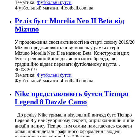
Тематика:
Футбольні бутси
Футбольный магазин 4football.com.ua
Реліз бутс Morelia Neo II Beta від
Mizuno
У продовження своєї активності на старті сезону 2019/20
Mizuno представляють нову модель у рамках серії
Mizuno Morelia Neo II за назвою Beta. Конструкція цих
бутс є революційною для японського бренда, що
традиційно віддає переваги футбольному взуття...
30.08.2019
Тематика:
Футбольні бутси
Футбольный магазин 4football.com.ua
Nike представляють бутси Tiempo
Legend 8 Dazzle Camo
До релізу Nike тримали візуальний вигляд бутс Tiempo
Legend 8 у найсуворішому секреті, оприлюднивши лише
дизайн напису Tiempo, тим самим намагаючись сховати
більш дрібні деталі графічного оформлення моделі
наступного покоління. І от Nike пре...