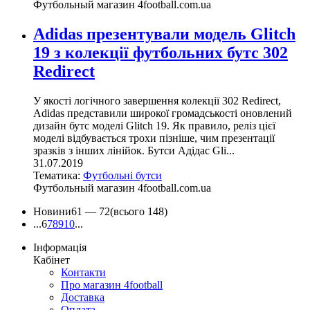
Футбольный магазин 4football.com.ua
Adidas презентували модель Glitch
19 з колекції футбольних бутс 302
Redirect
У якості логічного завершення колекції 302 Redirect,
Adidas представили широкої громадськості оновлений
дизайн бутс моделі Glitch 19. Як правило, реліз цієї
моделі відбувається трохи пізніше, чим презентації
зразків з інших лінійок. Бутси Адідас Gli...
31.07.2019
Тематика:
Футбольні бутси
Футбольный магазин 4football.com.ua
Новини
61 —
72
(всього 148)
...
6
7
8
9
10
...
Інформація
Кабінет
Контакти
Про магазин 4football
Доставка
Оплата