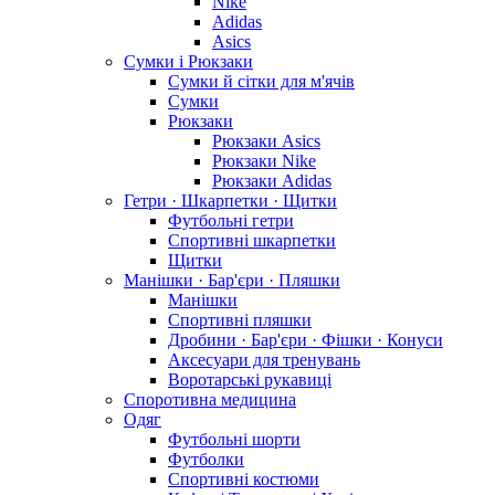
Nike
Adidas
Asics
Сумки і Рюкзаки
Сумки й сітки для м'ячів
Сумки
Рюкзаки
Рюкзаки Asics
Рюкзаки Nike
Рюкзаки Adidas
Гетри · Шкарпетки · Щитки
Футбольні гетри
Спортивні шкарпетки
Щитки
Манішки · Бар'єри · Пляшки
Манішки
Спортивні пляшки
Дробини · Бар'єри · Фішки · Конуси
Аксесуари для тренувань
Воротарські рукавиці
Споротивна медицина
Одяг
Футбольні шорти
Футболки
Спортивні костюми