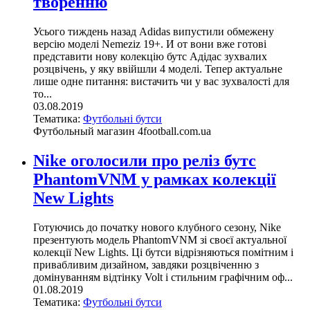
творенню
Усього тиждень назад Adidas випустили обмежену
версію моделі Nemeziz 19+. И от вони вже готові
представити нову колекцію бутс Адідас зухвалих
розцвічень, у яку ввійшли 4 моделі. Тепер актуальне
лише одне питання: вистачить чи у вас зухвалості для
то...
03.08.2019
Тематика:
Футбольні бутси
Футбольный магазин 4football.com.ua
Nike оголосили про реліз бутс
PhantomVNM у рамках колекції
New Lights
Готуючись до початку нового клубного сезону, Nike
презентують модель PhantomVNM зі своєї актуальної
колекції New Lights. Ці бутси відрізняються помітним і
привабливим дизайном, завдяки розцвіченню з
домінуванням відтінку Volt і стильним графічним оф...
01.08.2019
Тематика:
Футбольні бутси