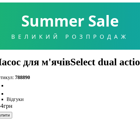
Summer Sale
ВЕЛИКИЙ РОЗПРОДАЖ
асос для м'ячівSelect dual acti
788890
Відгуки
84
грн
упити