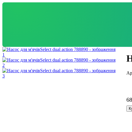
Н
6
К