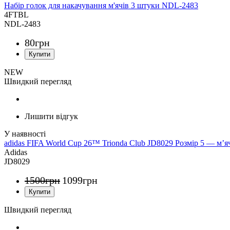
Набір голок для накачування м'ячів 3 штуки NDL-2483
4FTBL
NDL-2483
80
грн
NEW
Швидкий перегляд
Лишити відгук
adidas FIFA World Cup 26™ Trionda Club JD8029 Розмір 5 — м’я
Adidas
JD8029
1500
грн
1099
грн
Швидкий перегляд