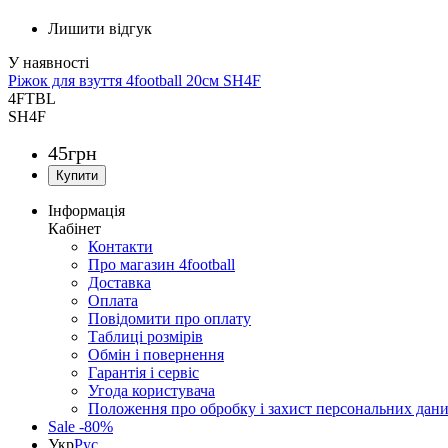
Лишити відгук
Ріжок для взуття 4football 20см SH4F
4FTBL
SH4F
45
грн
Інформація
Кабінет
Контакти
Про магазин 4football
Доставка
Оплата
Повідомити про оплату
Таблиці розмірів
Обмін і повернення
Гарантія і сервіс
Угода користувача
Положення про обробку і захист персональних дан
Sale -80%
Укр
Рус