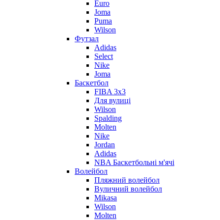
Euro
Joma
Puma
Wilson
Футзал
Adidas
Select
Nike
Joma
Баскетбол
FIBA 3x3
Для вулиці
Wilson
Spalding
Molten
Nike
Jordan
Adidas
NBA Баскетбольні м'ячі
Волейбол
Пляжний волейбол
Вуличний волейбол
Mikasa
Wilson
Molten