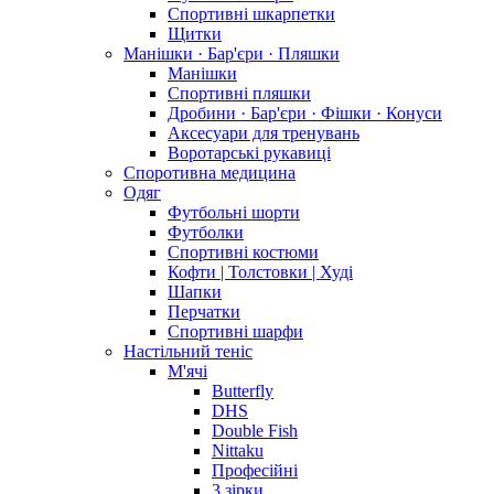
Спортивні шкарпетки
Щитки
Манішки · Бар'єри · Пляшки
Манішки
Спортивні пляшки
Дробини · Бар'єри · Фішки · Конуси
Аксесуари для тренувань
Воротарські рукавиці
Споротивна медицина
Одяг
Футбольні шорти
Футболки
Спортивні костюми
Кофти | Толстовки | Худі
Шапки
Перчатки
Спортивні шарфи
Настільний теніс
М'ячі
Butterfly
DHS
Double Fish
Nittaku
Професійні
3 зірки