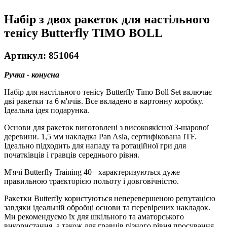
Набір з двох ракеток для настільного
тенісу Butterfly TIMO BOLL
Артикул: 851064
Ручка - конусна
Набір для настільного тенісу Butterfly Timo Boll Set включає
дві ракетки та 6 м'ячів. Все вкладено в картонну коробку.
Ідеальна ідея подарунка.
Основи для ракеток виготовлені з високоякісної 3-шарової
деревини. 1,5 мм накладка Pan Asia, сертифікована ITF.
Ідеально підходить для нападу та ротаційної гри для
початківців і гравців середнього рівня.
М'ячі Butterfly Training 40+ характеризуються дуже
правильною траєкторією польоту і довговічністю.
Ракетки Butterfly користуються неперевершеною репутацією
завдяки ідеальній обробці основи та перевірених накладок.
Ми рекомендуємо їх для шкільного та аматорського
використання, а також для гравців різного рівня просування.