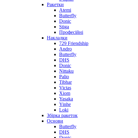
Ракетки
Atemi
Butterfly
Donic
Stiga
Професійні
Накладки
729 Friendship
Andro
Butterfly
DHS
Donic
Nittaku
Palio
Tibhar
Victas
Xiom
Yasaka
Yinhe
Loki
Збірка ракеток
Основи
Butterfly
DHS
Donic