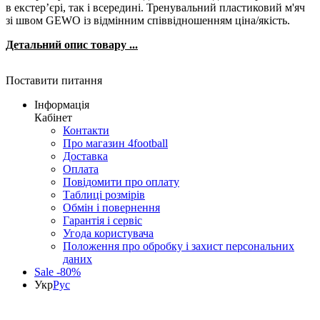
в екстер’єрі, так і всередині. Тренувальний пластиковий м'яч
зі швом GEWO із відмінним співвідношенням ціна/якість.
Детальний опис товару ...
Поставити питання
Інформація
Кабінет
Контакти
Про магазин 4football
Доставка
Оплата
Повідомити про оплату
Таблиці розмірів
Обмін і повернення
Гарантія і сервіс
Угода користувача
Положення про обробку і захист персональних
даних
Sale -80%
Укр
Рус