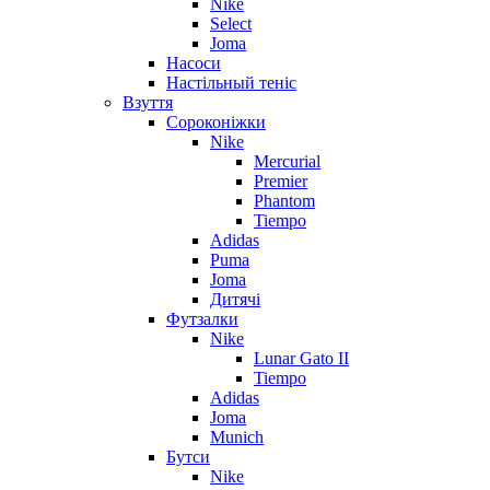
Nike
Select
Joma
Насоси
Настільный теніс
Взуття
Сороконіжки
Nike
Mercurial
Premier
Phantom
Tiempo
Adidas
Puma
Joma
Дитячі
Футзалки
Nike
Lunar Gato II
Tiempo
Adidas
Joma
Munich
Бутси
Nike