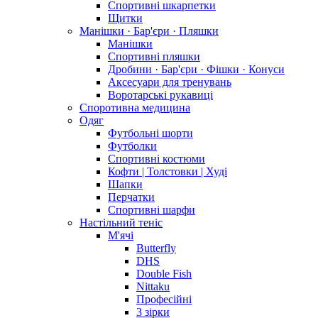
Спортивні шкарпетки
Щитки
Манішки · Бар'єри · Пляшки
Манішки
Спортивні пляшки
Дробини · Бар'єри · Фішки · Конуси
Аксесуари для тренувань
Воротарські рукавиці
Споротивна медицина
Одяг
Футбольні шорти
Футболки
Спортивні костюми
Кофти | Толстовки | Худі
Шапки
Перчатки
Спортивні шарфи
Настільний теніс
М'ячі
Butterfly
DHS
Double Fish
Nittaku
Професійні
3 зірки