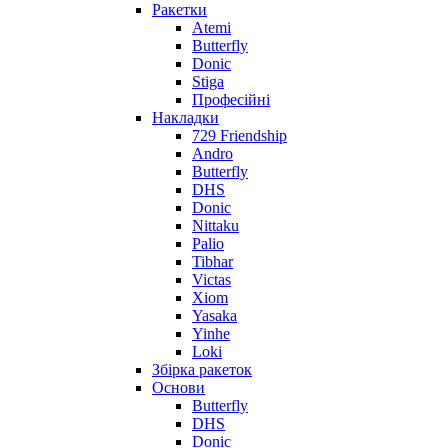
Ракетки
Atemi
Butterfly
Donic
Stiga
Професійні
Накладки
729 Friendship
Andro
Butterfly
DHS
Donic
Nittaku
Palio
Tibhar
Victas
Xiom
Yasaka
Yinhe
Loki
Збірка ракеток
Основи
Butterfly
DHS
Donic