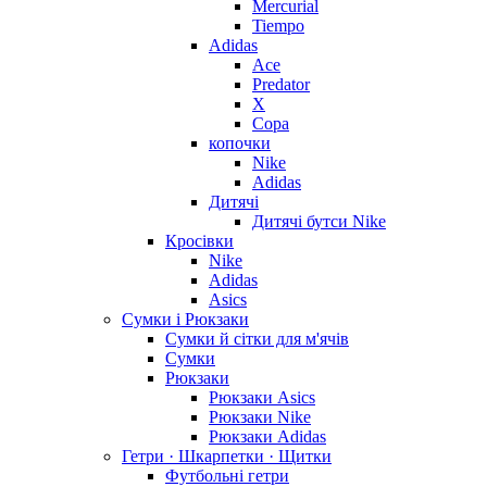
Mercurial
Tiempo
Adidas
Ace
Predator
X
Copa
копочки
Nike
Adidas
Дитячі
Дитячі бутси Nike
Кросівки
Nike
Adidas
Asics
Сумки і Рюкзаки
Сумки й сітки для м'ячів
Сумки
Рюкзаки
Рюкзаки Asics
Рюкзаки Nike
Рюкзаки Adidas
Гетри · Шкарпетки · Щитки
Футбольні гетри