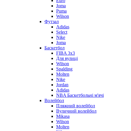
Euro
Joma
Puma
Wilson
Футзал
Adidas
Select
Nike
Joma
Баскетбол
FIBA 3x3
Для вулиці
Wilson
Spalding
Molten
Nike
Jordan
Adidas
NBA Баскетбольні м'ячі
Волейбол
Пляжний волейбол
Вуличний волейбол
Mikasa
Wilson
Molten