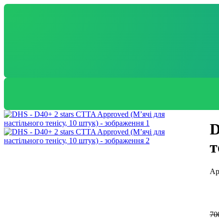
D
т
70