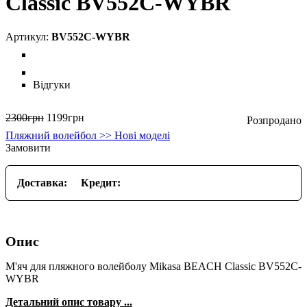
Classic BV552C-WYBR
BV552C-WYBR
Відгуки
2300
грн
1199
грн
Пляжний волейбол >> Нові моделі
Замовити
Доставка:
Кредит:
Опис
М'яч для пляжного волейболу Mikasa BEACH Classic BV552C-
WYBR
Детальний опис товару ...