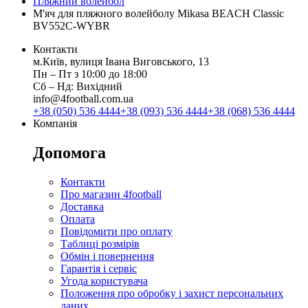
Пляжний волейбол
М'яч для пляжного волейболу Mikasa BEACH Classic
BV552C-WYBR
Контакти
м.Київ, вулиця Івана Виговського, 13
Пн ‒ Пт з 10:00 до 18:00
Сб ‒ Нд: Вихідний
info@4football.com.ua
+38 (050) 536 4444
+38 (093) 536 4444
+38 (068) 536 4444
Компанія
Допомога
Контакти
Про магазин 4football
Доставка
Оплата
Повідомити про оплату
Таблиці розмірів
Обмін і повернення
Гарантія і сервіс
Угода користувача
Положення про обробку і захист персональних
даних