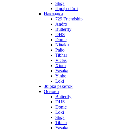
Stiga
Професійні
Накладки
729 Friendship
Andro
Butterfly
DHS
Donic
Nittaku
Palio
Tibhar
Victas
Xiom
Yasaka
Yinhe
Loki
Збірка ракеток
Основи
Butterfly
DHS
Donic
Loki
Stiga
Tibhar
Yasaka