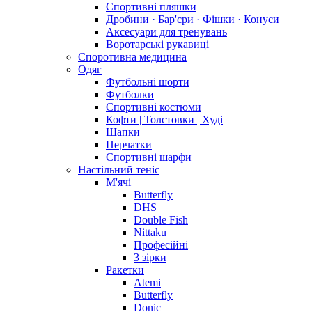
Спортивні пляшки
Дробини · Бар'єри · Фішки · Конуси
Аксесуари для тренувань
Воротарські рукавиці
Споротивна медицина
Одяг
Футбольні шорти
Футболки
Спортивні костюми
Кофти | Толстовки | Худі
Шапки
Перчатки
Спортивні шарфи
Настільний теніс
М'ячі
Butterfly
DHS
Double Fish
Nittaku
Професійні
3 зірки
Ракетки
Atemi
Butterfly
Donic