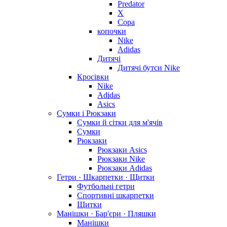
Predator
X
Copa
копочки
Nike
Adidas
Дитячі
Дитячі бутси Nike
Кросівки
Nike
Adidas
Asics
Сумки і Рюкзаки
Сумки й сітки для м'ячів
Сумки
Рюкзаки
Рюкзаки Asics
Рюкзаки Nike
Рюкзаки Adidas
Гетри · Шкарпетки · Щитки
Футбольні гетри
Спортивні шкарпетки
Щитки
Манішки · Бар'єри · Пляшки
Манішки