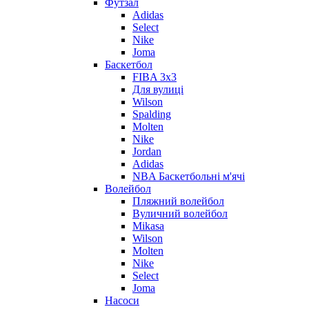
Футзал
Adidas
Select
Nike
Joma
Баскетбол
FIBA 3x3
Для вулиці
Wilson
Spalding
Molten
Nike
Jordan
Adidas
NBA Баскетбольні м'ячі
Волейбол
Пляжний волейбол
Вуличний волейбол
Mikasa
Wilson
Molten
Nike
Select
Joma
Насоси