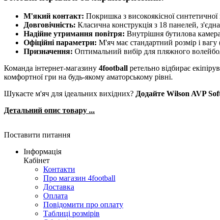
М'який контакт:
Покришка з високоякісної синтетичної ш
Довговічність:
Класична конструкція з 18 панелей, з'єдн
Надійне утримання повітря:
Внутрішня бутилова камера 
Офіційні параметри:
М'яч має стандартний розмір і вагу 
Призначення:
Оптимальний вибір для пляжного волейболу 
Команда інтернет-магазину
4football
ретельно відбирає екіпірув
комфортної гри на будь-якому аматорському рівні.
Шукаєте м'яч для ідеальних вихідних?
Додайте Wilson AVP Sof
Детальний опис товару ...
Поставити питання
Інформація
Кабінет
Контакти
Про магазин 4football
Доставка
Оплата
Повідомити про оплату
Таблиці розмірів