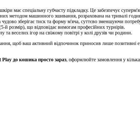
кіри має спеціальну губчасту підкладку. Це забезпечує суперм'я
аних методом машинного зшивання, розрахована на тривалі годин
чудово зберігає тиск та форму м'яча, суттєво зменшуючи потребу
(5-й розмір), що відповідає вимогам професійних турнірів.
та веселих ігор на свіжому повітрі у колі друзів чи родини.
ання, щоб ваш активний відпочинок приносив лише позитивні емо
t Play до кошика просто зараз
, оформлюйте замовлення у кілька