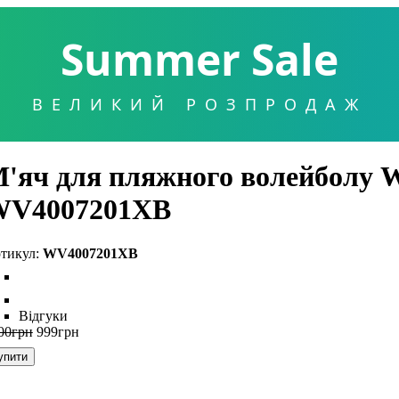
Summer Sale
ВЕЛИКИЙ РОЗПРОДАЖ
'яч для пляжного волейболу Wi
V4007201XB
WV4007201XB
Відгуки
00
грн
999
грн
упити