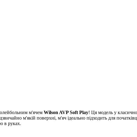
 волейбольним м'ячем
Wilson AVP Soft Play
! Ця модель у класично
адзвичайно м'якій поверхні, м'яч ідеально підходить для початкі
ю в руках.