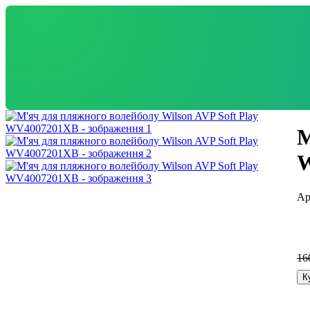
М
W
16
К