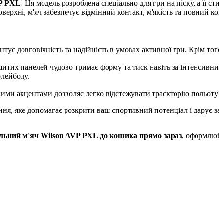
P PXL
! Ця модель розроблена спеціально для гри на піску, а її 
рхні, м'яч забезпечує відмінний контакт, м'якість та повний ко
ує довговічність та надійність в умовах активної гри. Крім того
шитих панелей чудово тримає форму та тиск навіть за інтенсивн
лейболу.
ими акцентами дозволяє легко відстежувати траєкторію польоту м'
ня, яке допомагає розкрити ваш спортивний потенціал і дарує з
льний м'яч Wilson AVP PXL до кошика прямо зараз
, оформлюй