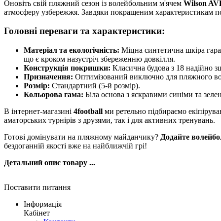
Оновіть свій пляжний сезон із волейбольним м'ячем
Wilson AV
атмосферу узбережжя. Завдяки покращеним характеристикам пове
Головні переваги та характеристики:
Матеріал та екологічність:
Міцна синтетична шкіра гарант
що є кроком назустріч збереженню довкілля.
Конструкція покришки:
Класична будова з 18 надійно з
Призначення:
Оптимізований виключно для пляжного во
Розмір:
Стандартний (5-й розмір).
Кольорова гама:
Біла основа з яскравими синіми та зелен
В інтернет-магазині
4football
ми ретельно підбираємо екіпіруван
аматорських турнірів з друзями, так і для активних тренувань.
Готові домінувати на пляжному майданчику?
Додайте волейбо
бездоганній якості вже на найближчій грі!
Детальний опис товару ...
Поставити питання
Інформація
Кабінет