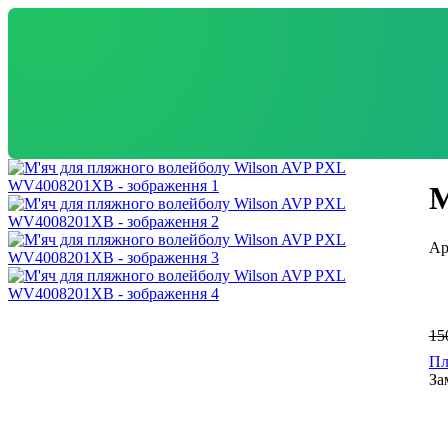
М
15
Пл
За