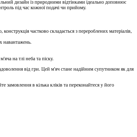
стильний дизайн із природними відтінками ідеально доповнює
нтроль під час кожної подачі чи прийому.
, конструкція частково складається з перероблених матеріалів,
их навантажень.
яча на тлі неба та піску.
адоволення від гри. Цей м'яч стане надійним супутником як для
те замовлення в кілька кліків та переконайтеся у його