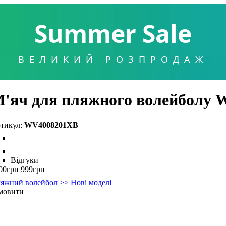
Summer Sale
ВЕЛИКИЙ РОЗПРОДАЖ
'яч для пляжного волейболу 
WV4008201XB
Відгуки
00
грн
999
грн
яжний волейбол >> Нові моделі
мовити