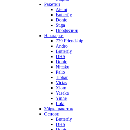
Ракетки
Atemi
Butterfly
Donic
Stiga
Професійні
Накладки
729 Friendship
Andro
Butterfly
DHS
Donic
Nittaku
Palio
Tibhar
Victas
Xiom
Yasaka
Yinhe
Loki
Збірка ракеток
Основи
Butterfly
DHS
Donic