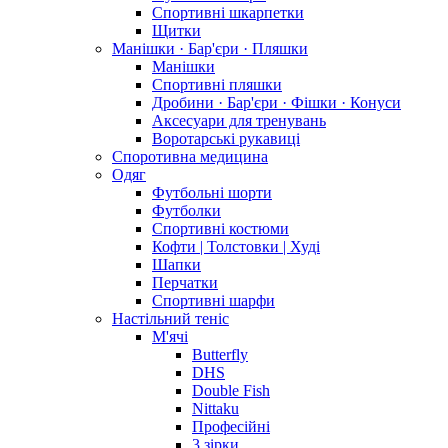
Спортивні шкарпетки
Щитки
Манішки · Бар'єри · Пляшки
Манішки
Спортивні пляшки
Дробини · Бар'єри · Фішки · Конуси
Аксесуари для тренувань
Воротарські рукавиці
Споротивна медицина
Одяг
Футбольні шорти
Футболки
Спортивні костюми
Кофти | Толстовки | Худі
Шапки
Перчатки
Спортивні шарфи
Настільний теніс
М'ячі
Butterfly
DHS
Double Fish
Nittaku
Професійні
3 зірки