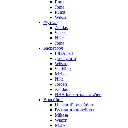
Euro
Joma
Puma
Wilson
Футзал
Adidas
Select
Nike
Joma
Баскетбол
FIBA 3x3
Для вулиці
Wilson
Spalding
Molten
Nike
Jordan
Adidas
NBA Баскетбольні м'ячі
Волейбол
Пляжний волейбол
Вуличний волейбол
Mikasa
Wilson
Molten