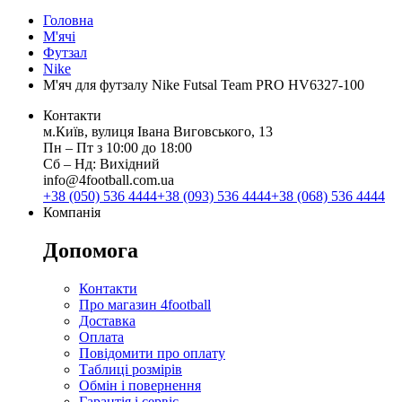
Головна
М'ячі
Футзал
Nike
М'яч для футзалу Nike Futsal Team PRO HV6327-100
Контакти
м.Київ, вулиця Івана Виговського, 13
Пн ‒ Пт з 10:00 до 18:00
Сб ‒ Нд: Вихідний
info@4football.com.ua
+38 (050) 536 4444
+38 (093) 536 4444
+38 (068) 536 4444
Компанія
Допомога
Контакти
Про магазин 4football
Доставка
Оплата
Повідомити про оплату
Таблиці розмірів
Обмін і повернення
Гарантія і сервіс