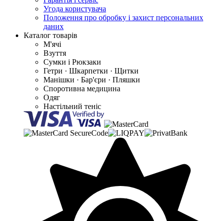
Угода користувача
Положення про обробку і захист персональних
даних
Каталог товарів
М'ячі
Взуття
Сумки і Рюкзаки
Гетри · Шкарпетки · Щитки
Манішки · Бар'єри · Пляшки
Споротивна медицина
Одяг
Настільний теніс