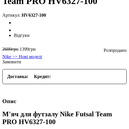
Team PRO HV6327-100
HV6327-100
Відгуки
2600
грн
1399
грн
Nike >> Нові моделі
Замовити
Доставка:
Кредит:
Опис
М'яч для футзалу Nike Futsal Team
PRO HV6327-100