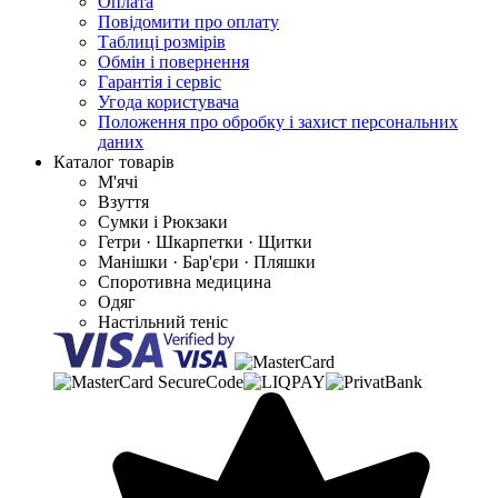
Оплата
Повідомити про оплату
Таблиці розмірів
Обмін і повернення
Гарантія і сервіс
Угода користувача
Положення про обробку і захист персональних
даних
Каталог товарів
М'ячі
Взуття
Сумки і Рюкзаки
Гетри · Шкарпетки · Щитки
Манішки · Бар'єри · Пляшки
Споротивна медицина
Одяг
Настільний теніс