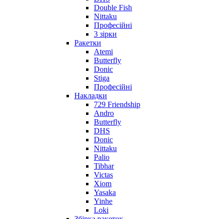
Double Fish
Nittaku
Професійні
3 зірки
Ракетки
Atemi
Butterfly
Donic
Stiga
Професійні
Накладки
729 Friendship
Andro
Butterfly
DHS
Donic
Nittaku
Palio
Tibhar
Victas
Xiom
Yasaka
Yinhe
Loki
Збірка ракеток