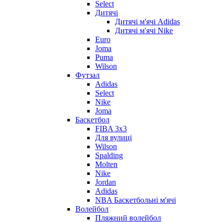
Select
Дитячі
Дитячі м'ячі Adidas
Дитячі м'ячі Nike
Euro
Joma
Puma
Wilson
Футзал
Adidas
Select
Nike
Joma
Баскетбол
FIBA 3x3
Для вулиці
Wilson
Spalding
Molten
Nike
Jordan
Adidas
NBA Баскетбольні м'ячі
Волейбол
Пляжний волейбол