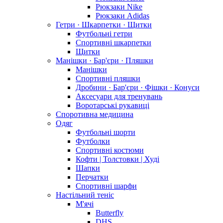
Рюкзаки Nike
Рюкзаки Adidas
Гетри · Шкарпетки · Щитки
Футбольні гетри
Спортивні шкарпетки
Щитки
Манішки · Бар'єри · Пляшки
Манішки
Спортивні пляшки
Дробини · Бар'єри · Фішки · Конуси
Аксесуари для тренувань
Воротарські рукавиці
Споротивна медицина
Одяг
Футбольні шорти
Футболки
Спортивні костюми
Кофти | Толстовки | Худі
Шапки
Перчатки
Спортивні шарфи
Настільний теніс
М'ячі
Butterfly
DHS