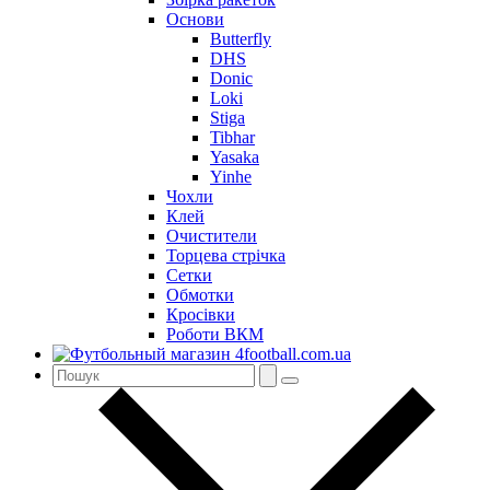
Основи
Butterfly
DHS
Donic
Loki
Stiga
Tibhar
Yasaka
Yinhe
Чохли
Клей
Очистители
Торцева стрічка
Сетки
Обмотки
Кросівки
Роботи ВКМ