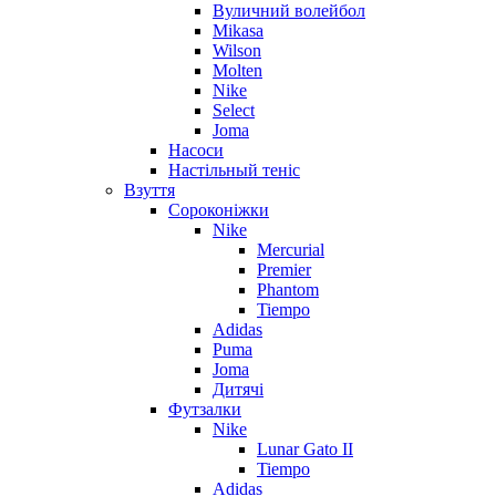
Вуличний волейбол
Mikasa
Wilson
Molten
Nike
Select
Joma
Насоси
Настільный теніс
Взуття
Сороконіжки
Nike
Mercurial
Premier
Phantom
Tiempo
Adidas
Puma
Joma
Дитячі
Футзалки
Nike
Lunar Gato II
Tiempo
Adidas