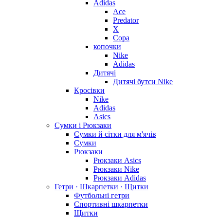
Adidas
Ace
Predator
X
Copa
копочки
Nike
Adidas
Дитячі
Дитячі бутси Nike
Кросівки
Nike
Adidas
Asics
Сумки і Рюкзаки
Сумки й сітки для м'ячів
Сумки
Рюкзаки
Рюкзаки Asics
Рюкзаки Nike
Рюкзаки Adidas
Гетри · Шкарпетки · Щитки
Футбольні гетри
Спортивні шкарпетки
Щитки