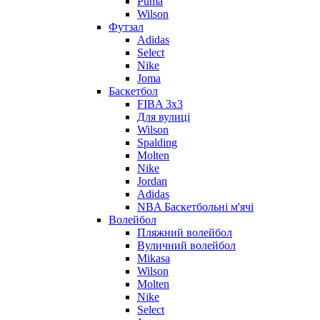
Puma
Wilson
Футзал
Adidas
Select
Nike
Joma
Баскетбол
FIBA 3x3
Для вулиці
Wilson
Spalding
Molten
Nike
Jordan
Adidas
NBA Баскетбольні м'ячі
Волейбол
Пляжний волейбол
Вуличний волейбол
Mikasa
Wilson
Molten
Nike
Select