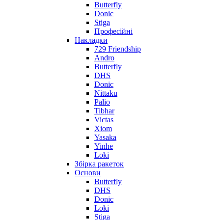
Butterfly
Donic
Stiga
Професійні
Накладки
729 Friendship
Andro
Butterfly
DHS
Donic
Nittaku
Palio
Tibhar
Victas
Xiom
Yasaka
Yinhe
Loki
Збірка ракеток
Основи
Butterfly
DHS
Donic
Loki
Stiga