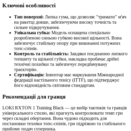
Ключові особливості
Тип поверхні:
Липка гума, що дозволяє "тримати" м'яч
на ракетці довше, забезпечуючи високу точність та
сильне підкручування.
Унікальна губка:
Модель оснащена спеціально
розробленою синьою губкою високої щільності. Вона
забезпечує стабільну опору при виконанні потужних
топс-спінів.
Контроль та стабільність:
Завдяки поєднанню липкого
топшиту та щільної губки, накладка пробачає дрібні
технічні похибки та забезпечує передбачувану
траєкторію.
Сертифікація:
Інвентар має маркування Міжнародної
федерації настільного тенісу (ITTF), що підтверджує
його відповідність світовим стандартам.
Рекомендації для гравця
LOKI RXTON 1 Training Black — це вибір тактиків та гравців
універсального стилю, які прагнуть контролювати темп гри
через складні обертання. Вона чудово підходить для
постановки техніки топс-спінів, гри підрізкою та стабільного
прийому подач суперника.