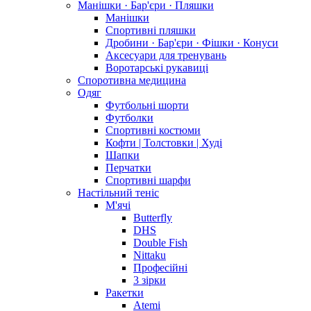
Манішки · Бар'єри · Пляшки
Манішки
Спортивні пляшки
Дробини · Бар'єри · Фішки · Конуси
Аксесуари для тренувань
Воротарські рукавиці
Споротивна медицина
Одяг
Футбольні шорти
Футболки
Спортивні костюми
Кофти | Толстовки | Худі
Шапки
Перчатки
Спортивні шарфи
Настільний теніс
М'ячі
Butterfly
DHS
Double Fish
Nittaku
Професійні
3 зірки
Ракетки
Atemi