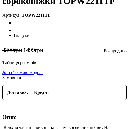
сороконіжки TOPW2211TF
TOPW2211TF
Відгуки
3300
грн
1499
грн
Таблиця розмірів
Joma >> Нові моделі
Замовити
Доставка:
Кредит:
Опис
Верхня частина виконана із гнучкої якісної шкіри. На