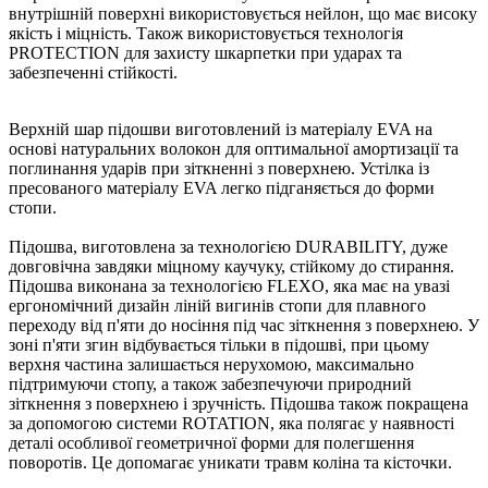
внутрішній поверхні використовується нейлон, що має високу
якість і міцність. Також використовується технологія
PROTECTION для захисту шкарпетки при ударах та
забезпеченні стійкості.
Верхній шар підошви виготовлений із матеріалу EVA на
основі натуральних волокон для оптимальної амортизації та
поглинання ударів при зіткненні з поверхнею. Устілка із
пресованого матеріалу EVA легко підганяється до форми
стопи.
Підошва, виготовлена ​​за технологією DURABILITY, дуже
довговічна завдяки міцному каучуку, стійкому до стирання.
Підошва виконана за технологією FLEXO, яка має на увазі
ергономічний дизайн ліній вигинів стопи для плавного
переходу від п'яти до носіння під час зіткнення з поверхнею. У
зоні п'яти згин відбувається тільки в підошві, при цьому
верхня частина залишається нерухомою, максимально
підтримуючи стопу, а також забезпечуючи природний
зіткнення з поверхнею і зручність. Підошва також покращена
за допомогою системи ROTATION, яка полягає у наявності
деталі особливої ​​геометричної форми для полегшення
поворотів. Це допомагає уникати травм коліна та кісточки.