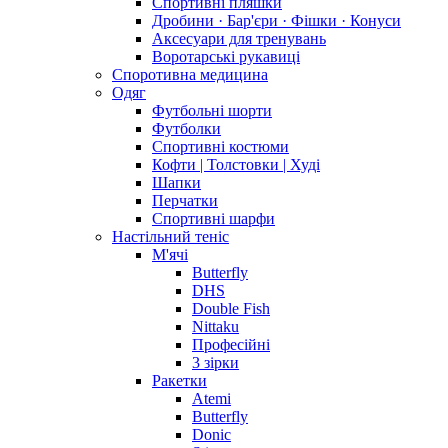
Спортивні пляшки
Дробини · Бар'єри · Фішки · Конуси
Аксесуари для тренувань
Воротарські рукавиці
Споротивна медицина
Одяг
Футбольні шорти
Футболки
Спортивні костюми
Кофти | Толстовки | Худі
Шапки
Перчатки
Спортивні шарфи
Настільний теніс
М'ячі
Butterfly
DHS
Double Fish
Nittaku
Професійні
3 зірки
Ракетки
Atemi
Butterfly
Donic