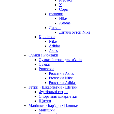
Predator
X
Copa
копочки
Nike
Adidas
Дитячі
Дитячі бутси Nike
Кросівки
Nike
Adidas
Asics
Сумки і Рюкзаки
Сумки й сітки для м'ячів
Сумки
Рюкзаки
Рюкзаки Asics
Рюкзаки Nike
Рюкзаки Adidas
Гетри · Шкарпетки · Щитки
Футбольні гетри
Спортивні шкарпетки
Щитки
Манішки · Бар'єри · Пляшки
Манішки