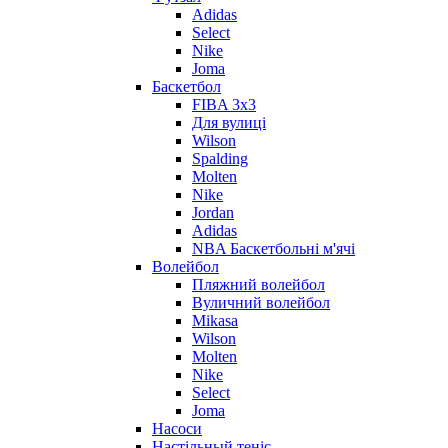
Adidas
Select
Nike
Joma
Баскетбол
FIBA 3x3
Для вулиці
Wilson
Spalding
Molten
Nike
Jordan
Adidas
NBA Баскетбольні м'ячі
Волейбол
Пляжний волейбол
Вуличний волейбол
Mikasa
Wilson
Molten
Nike
Select
Joma
Насоси
Настільный теніс