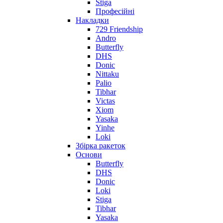
Stiga
Професійні
Накладки
729 Friendship
Andro
Butterfly
DHS
Donic
Nittaku
Palio
Tibhar
Victas
Xiom
Yasaka
Yinhe
Loki
Збірка ракеток
Основи
Butterfly
DHS
Donic
Loki
Stiga
Tibhar
Yasaka