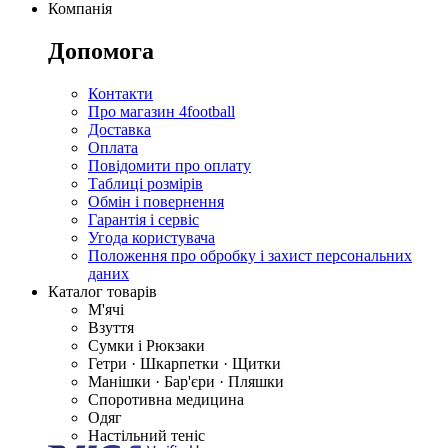
Компанія
Допомога
Контакти
Про магазин 4football
Доставка
Оплата
Повідомити про оплату
Таблиці розмірів
Обмін і повернення
Гарантія і сервіс
Угода користувача
Положення про обробку і захист персональних
даних
Каталог товарів
М'ячі
Взуття
Сумки і Рюкзаки
Гетри · Шкарпетки · Щитки
Манішки · Бар'єри · Пляшки
Споротивна медицина
Одяг
Настільний теніс