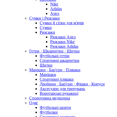
Nike
Adidas
Asics
Сумки і Рюкзаки
Сумки й сітки для м'ячів
Сумки
Рюкзаки
Рюкзаки Asics
Рюкзаки Nike
Рюкзаки Adidas
Гетри · Шкарпетки · Щитки
Футбольні гетри
Спортивні шкарпетки
Щитки
Манішки · Бар'єри · Пляшки
Манішки
Спортивні пляшки
Дробини · Бар'єри · Фішки · Конуси
Аксесуари для тренувань
Воротарські рукавиці
Споротивна медицина
Одяг
Футбольні шорти
Футболки
Спортивні костюми