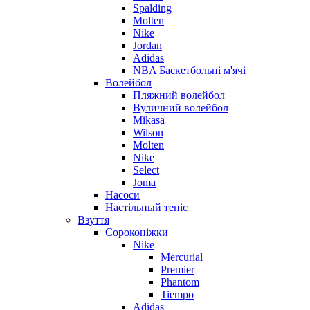
Spalding
Molten
Nike
Jordan
Adidas
NBA Баскетбольні м'ячі
Волейбол
Пляжний волейбол
Вуличний волейбол
Mikasa
Wilson
Molten
Nike
Select
Joma
Насоси
Настільный теніс
Взуття
Сороконіжки
Nike
Mercurial
Premier
Phantom
Tiempo
Adidas