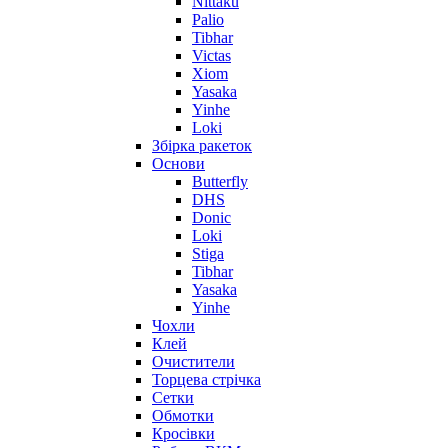
Nittaku
Palio
Tibhar
Victas
Xiom
Yasaka
Yinhe
Loki
Збірка ракеток
Основи
Butterfly
DHS
Donic
Loki
Stiga
Tibhar
Yasaka
Yinhe
Чохли
Клей
Очистители
Торцева стрічка
Сетки
Обмотки
Кросівки