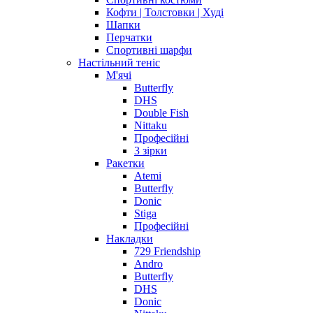
Кофти | Толстовки | Худі
Шапки
Перчатки
Спортивні шарфи
Настільний теніс
М'ячі
Butterfly
DHS
Double Fish
Nittaku
Професійні
3 зірки
Ракетки
Atemi
Butterfly
Donic
Stiga
Професійні
Накладки
729 Friendship
Andro
Butterfly
DHS
Donic