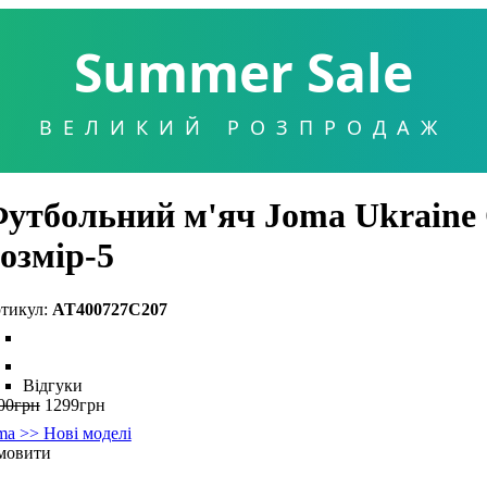
Summer Sale
ВЕЛИКИЙ РОЗПРОДАЖ
утбольний м'яч Joma Ukraine 
озмір-5
AT400727C207
Відгуки
00
грн
1299
грн
ma >> Нові моделі
мовити