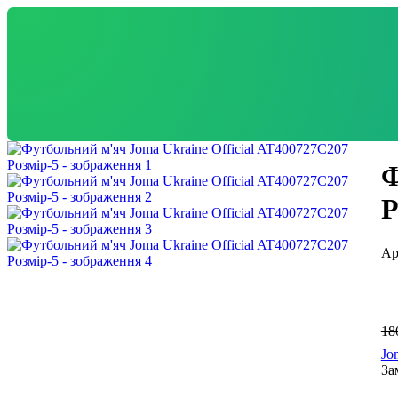
Ф
Р
18
Jo
За