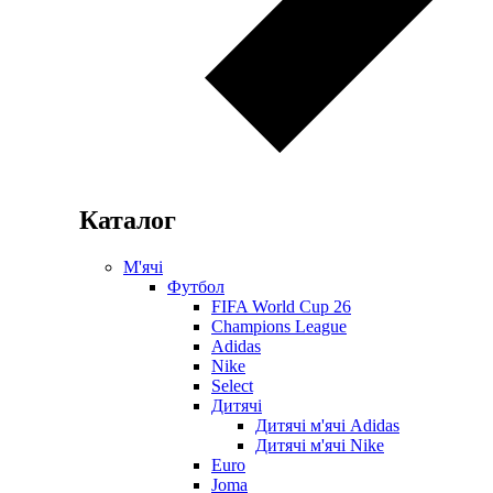
Каталог
М'ячі
Футбол
FIFA World Cup 26
Champions League
Adidas
Nike
Select
Дитячі
Дитячі м'ячі Adidas
Дитячі м'ячі Nike
Euro
Joma